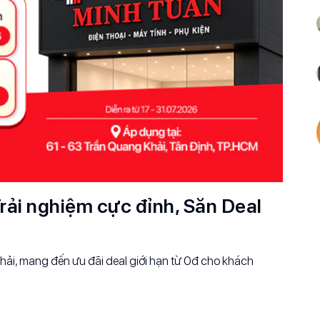
rải nghiệm cực đỉnh, Săn Deal
ải, mang đến ưu đãi deal giới hạn từ 0đ cho khách