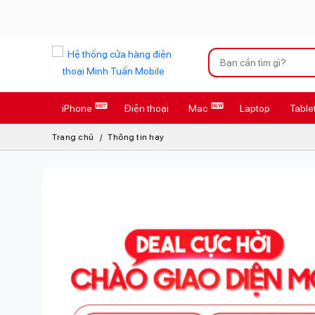
Xu hướng tìm kiếm
iPhone
Điện thoại
Mac
Laptop
Table
iPhone 17 Pro
Trang chủ
Thông tin hay
AirTag 2 Mới
AirPods 4
Apple Watch S
Osmo Pocket 
Loa Marshall