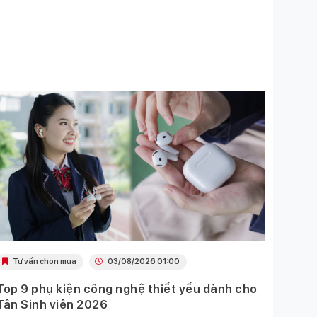
Tư vấn chọn mua
03/08/2026 01:00
Khu
Top 9 phụ kiện công nghệ thiết yếu dành cho
Ưu đã
Tân Sinh viên 2026
Mobil