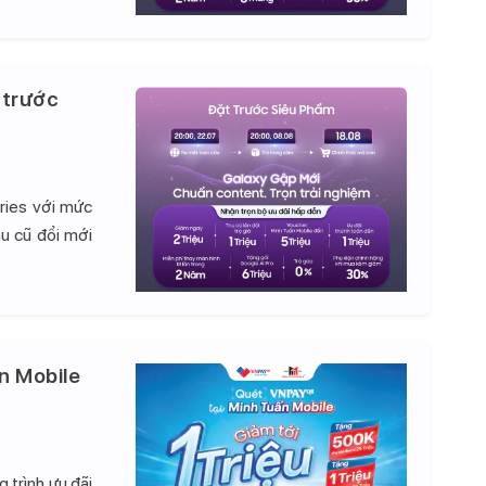
 trước
ries với mức
hu cũ đổi mới
n Mobile
 trình ưu đãi