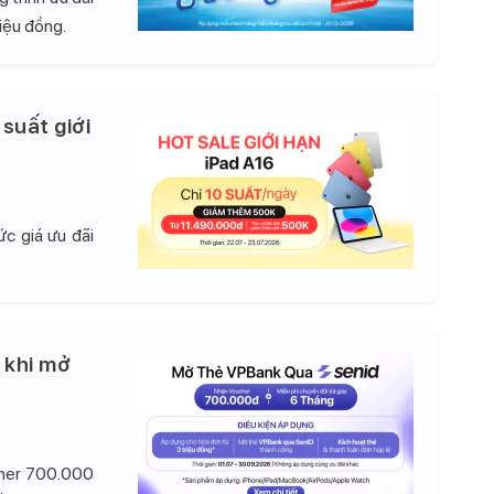
iệu đồng.
 suất giới
c giá ưu đãi
 khi mở
cher 700.000