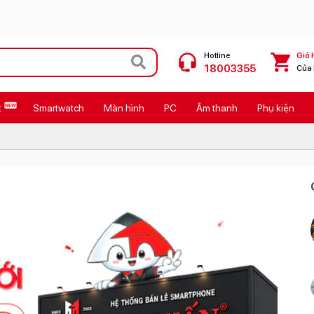
Hotline
Giỏ 
18003355
Của
t
Smartwatch
Màn hình
PC
Âm thanh
Phụ kiện
 Max
MacBook Neo giá tốt
Galaxy Z8 Series
OPPO Reno16
11
Ốp lưng Pitaka
4
Ốp lưng Apple
Cốc sạc Apple