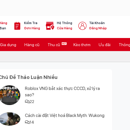
Hàng
Kiểm Tra
Hệ Thống
Tài Khoản
 Bạn
Đơn Hàng
Cửa Hàng
Đăng Nhập
Gia dụng
Hàng cũ
Thu cũ
Kèo thơm
Ưu đãi
Thông 
Chủ Đề Thảo Luận Nhiều
Roblox VNG bắt xác thực CCCD, xử lý ra
sao?
22
Cách cài đặt Việt hoá Black Myth: Wukong
14