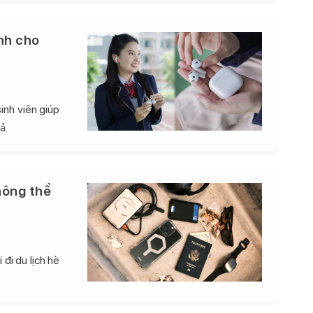
nh cho
inh viên giúp
ả.
hông thể
đi du lịch hè