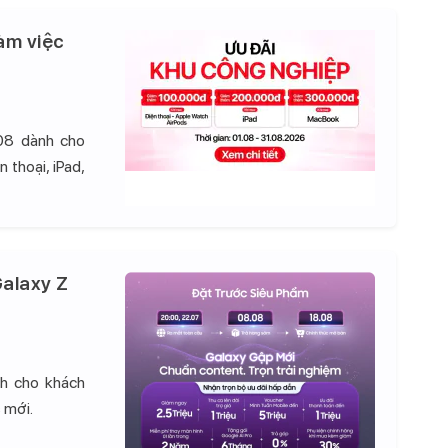
àm việc
08 dành cho
 thoại, iPad,
alaxy Z
nh cho khách
 mới.