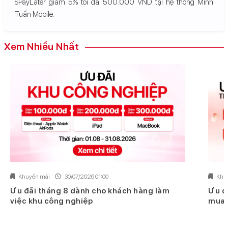
SPayLater giảm 5% tối đa 500.000 VND tại hệ thống Minh
Tuấn Mobile.
Xem Nhiều Nhất
Khuyến mãi
30/07/2026 01:00
Khu
Ưu đãi tháng 8 dành cho khách hàng làm
Ưu đ
việc khu công nghiệp
mua 