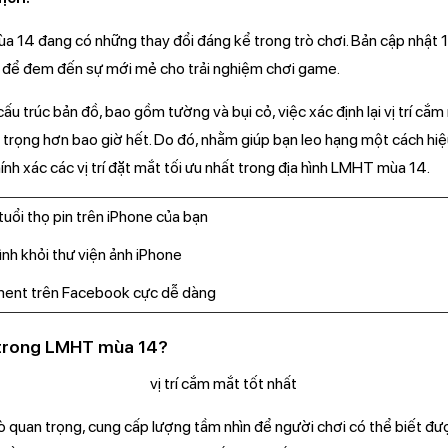
a 14 đang có những thay đổi đáng kể trong trò chơi. Bản cập nhật 
nh, để đem đến sự mới mẻ cho trải nghiệm chơi game.
ấu trúc bản đồ, bao gồm tường và bụi cỏ, việc xác định lại vị trí cắm
 trọng hơn bao giờ hết. Do đó, nhằm giúp bạn leo hạng một cách hi
ính xác các vị trí đặt mắt tối ưu nhất trong địa hình LMHT mùa 14.
uổi thọ pin trên iPhone của bạn
nh khỏi thư viện ảnh iPhone
ment trên Facebook cực dễ dàng
trong LMHT mùa 14?
 quan trọng, cung cấp lượng tầm nhìn để người chơi có thể biết đ