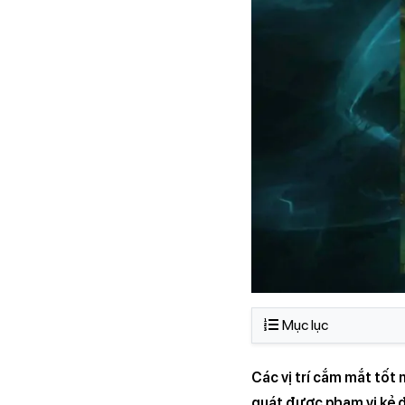
Mục lục
Các vị trí cắm mắt tốt
quát được phạm vi kẻ đ