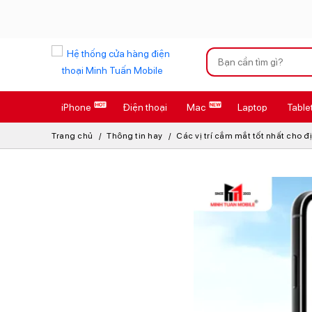
Xu hướng tìm kiếm
iPhone
Điện thoại
Mac
Laptop
Table
iPhone 17 Pro
Trang chủ
Thông tin hay
Các vị trí cắm mắt tốt nhất cho 
AirTag 2 Mới
AirPods 4
Apple Watch S
Osmo Pocket 
Loa Marshall