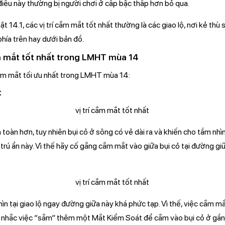
 điều này thường bị người chơi ở cấp bậc thấp hơn bỏ qua.
 14.1, các vị trí cắm mắt tốt nhất thường là các giao lộ, nơi kẻ thù 
hía trên hay dưới bản đồ.
cắm mắt tốt nhất trong LMHT mùa 14
 cắm mắt tối ưu nhất trong LMHT mùa 14:
t
toàn hơn, tuy nhiên bụi cỏ ở sông có vẻ dài ra và khiến cho tầm nh
 trú ẩn này. Vì thế hãy cố gắng cắm mắt vào giữa bụi cỏ tại đường g
ìn tại giao lộ ngay đường giữa này khá phức tạp. Vì thế, việc cắm mắ
 nhắc việc “sắm” thêm một Mắt Kiểm Soát để cắm vào bụi cỏ ở gần, 