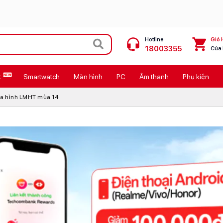
Hotline
Giỏ 
18003355
Của
t
Smartwatch
Màn hình
PC
Âm thanh
Phụ kiện
 Max
MacBook Neo giá tốt
địa hình LMHT mùa 14
Galaxy Z8 Series
OPPO Reno16
11
Ốp lưng Pitaka
4
Ốp lưng Apple
Cốc sạc Apple