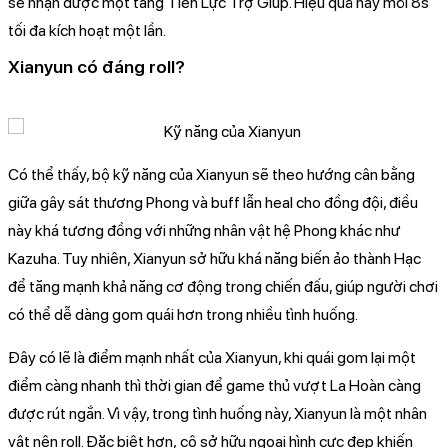
sẽ nhận được một tầng Tiên Lực Trợ Giúp. Hiệu quả này mỗi 8s
tối đa kích hoạt một lần.
Xianyun có đáng roll?
Có thể thấy, bộ kỹ năng của Xianyun sẽ theo hướng cân bằng
giữa gây sát thương Phong và buff lẫn heal cho đồng đội, điều
này khá tương đồng với những nhân vật hệ Phong khác như
Kazuha. Tuy nhiên, Xianyun sở hữu khá năng biến ảo thành Hạc
để tăng mạnh khả năng cơ động trong chiến đấu, giúp người chơi
có thể dễ dàng gom quái hơn trong nhiều tình huống.
Đây có lẽ là điểm mạnh nhất của Xianyun, khi quái gom lại một
điểm càng nhanh thì thời gian để game thủ vượt La Hoàn càng
được rút ngắn. Vì vậy, trong tình huống này, Xianyun là một nhân
vật nên roll. Đặc biệt hơn, cô sở hữu ngoại hình cực đẹp khiến