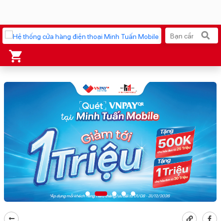
Xu hướng tìm kiếm
iPhone 17 Pro Max
MacBook Neo giá tốt
AirTag 2 Mới
Galaxy Z8 Series
AirPods 4
OPPO Reno16
Apple Watch S11
Ốp lưng Pitaka
Osmo Pocket 4
Ốp lưng Apple
Loa Marshall
Cốc sạc Apple