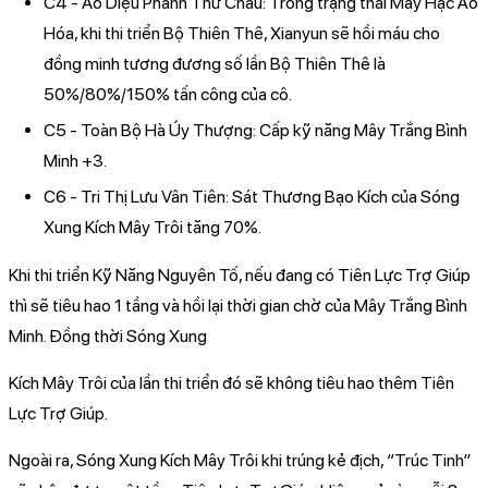
C4 - Áo Diệu Phanh Thử Châu: Trong trạng thái Mây Hạc Ảo
Hóa, khi thi triển Bộ Thiên Thê, Xianyun sẽ hồi máu cho
đồng minh tương đương số lần Bộ Thiên Thê là
50%/80%/150% tấn công của cô.
C5 - Toàn Bộ Hà Úy Thượng: Cấp kỹ năng Mây Trắng Bình
Minh +3.
C6 - Tri Thị Lưu Vân Tiên: Sát Thương Bạo Kích của Sóng
Xung Kích Mây Trôi tăng 70%.
Khi thi triển Kỹ Năng Nguyên Tố, nếu đang có Tiên Lực Trợ Giúp
thì sẽ tiêu hao 1 tầng và hồi lại thời gian chờ của Mây Trắng Bình
Minh. Đồng thời Sóng Xung
Kích Mây Trôi của lần thi triển đó sẽ không tiêu hao thêm Tiên
Lực Trợ Giúp.
Ngoài ra, Sóng Xung Kích Mây Trôi khi trúng kẻ địch, “Trúc Tinh”