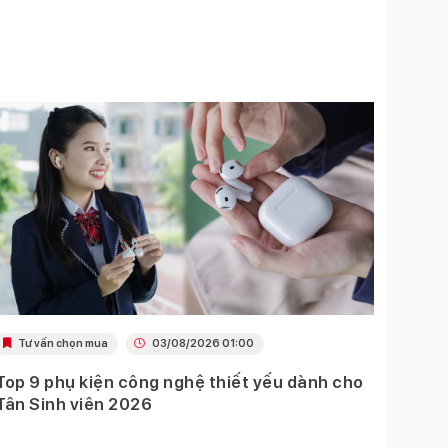
Tư vấn chọn mua
03/08/2026 01:00
Khu
Top 9 phụ kiện công nghệ thiết yếu dành cho
Ưu đã
Tân Sinh viên 2026
Mobil