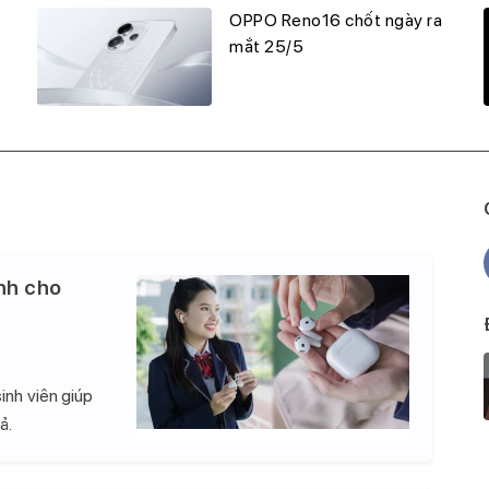
OPPO Reno16 chốt ngày ra
mắt 25/5
nh cho
inh viên giúp
ả.