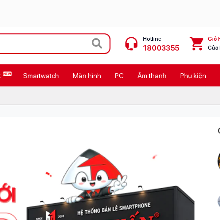
Hotline
Giỏ 
18003355
Của
t
Smartwatch
Màn hình
PC
Âm thanh
Phụ kiện
 Max
MacBook Neo giá tốt
Galaxy Z8 Series
OPPO Reno16
11
Ốp lưng Pitaka
4
Ốp lưng Apple
Cốc sạc Apple