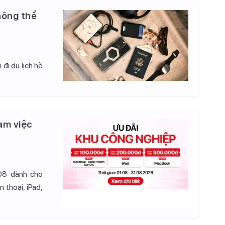
hông thể
đi du lịch hè
àm việc
08 dành cho
 thoại, iPad,