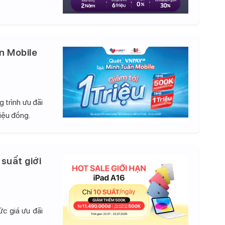
n Mobile
 trình ưu đãi
iệu đồng.
 suất giới
c giá ưu đãi