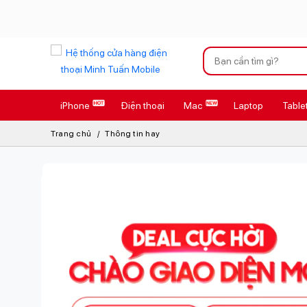
Xu hướng tìm kiếm
iPhone
Điện thoại
Mac
Laptop
Table
iPhone 17 Pro
Trang chủ
Thông tin hay
AirTag 2 Mới
AirPods 4
Apple Watch S
Osmo Pocket 
Loa Marshall