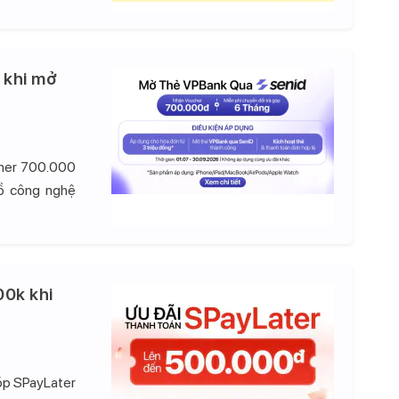
 khi mở
cher 700.000
đồ công nghệ
00k khi
góp SPayLater