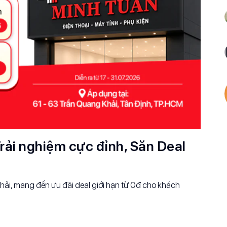
rải nghiệm cực đỉnh, Săn Deal
ải, mang đến ưu đãi deal giới hạn từ 0đ cho khách