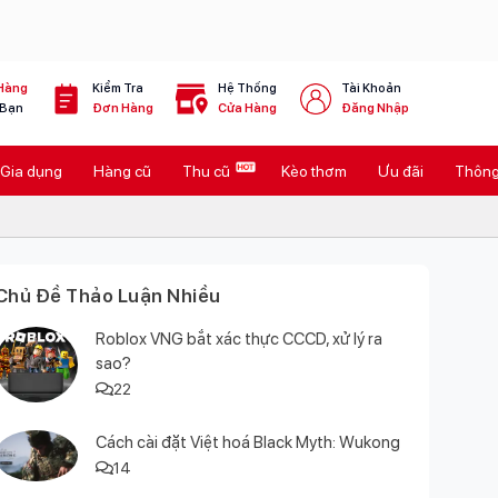
Hàng
Kiểm Tra
Hệ Thống
Tài Khoản
 Bạn
Đơn Hàng
Cửa Hàng
Đăng Nhập
Gia dụng
Hàng cũ
Thu cũ
Kèo thơm
Ưu đãi
Thông 
Chủ Đề Thảo Luận Nhiều
Roblox VNG bắt xác thực CCCD, xử lý ra
sao?
22
Cách cài đặt Việt hoá Black Myth: Wukong
14