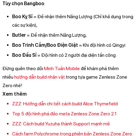
Tùy chọn Bangboo
:
Boo Kỵ Sĩ
= Để nhận thêm Năng Lượng (Chỉ khả dụng trong
các sự kiện),
Butler
= Để nhận thêm Năng Lượng,
Boo Trình Cắm/Boo Điện Giật
= Khi đội hình có Qingyi
Boo Đấu Sĩ
= Đội hình có 2 người đại diện tấn công
Đừng quên theo dõi
Minh Tuấn Mobile
để khám phá thêm
nhiều
hướng dẫn build nhân vật
trong tựa game Zenless Zone
Zero nhé!
Xem thêm
ZZZ: Hướng dẫn chi tiết cách build Alice Thymefield
Top 5 đội hình phá đảo meta Zenless Zone Zero 2.1
ZZZ: Cách build Yuzuha thành Support mạnh mẽ
Cách farm Polychrome trong phiên bản Zenless Zone Zero