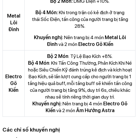
Bộ 2 Món:
DMG Điện +10%.
Bộ 4 Món:
Khi trong trận có kẻ địch ở trạng
Metal
thái Sốc Điện, tấn công của người trang bị tăng
Lôi
28%.
Đình
Khuyến nghị:
Nên trang bị 4 món
Metal Lôi
Đình
và 2 món
Electro Gõ Kiến
Bộ 2 Món
: Tỷ Lệ Bạo Kích +8%.
Bộ 4 Món
: Khi Tấn Công Thường, Phản Kích Khi Né
hoặc Siêu Chiến Kỹ đánh trúng kẻ địch và kích hoạt
Electro
Bạo Kích, sẽ lần lượt cung cấp cho người trang bị 1
Gõ
tầng hiệu quả buff, mỗi tầng buff sẽ khiến tấn công
Kiến
của người trang bị tăng 9%, duy trì 6s, chiêu khác
nhau sẽ tính riêng thời gian duy trì.
Khuyến nghị:
Nên trang bị 4 món
Electro Gõ
Kiến
và 2 món
Âm Hưởng Astra
Các chỉ số khuyến nghị