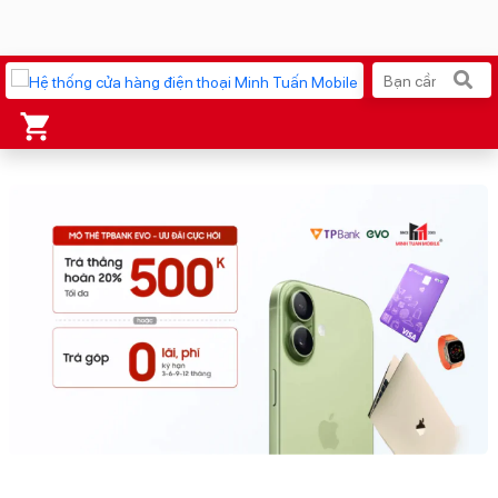
Xu hướng tìm kiếm
iPhone 17 Pro Max
MacBook Neo giá tốt
AirTag 2 Mới
Galaxy Z8 Series
AirPods 4
OPPO Reno16
Apple Watch S11
Ốp lưng Pitaka
Osmo Pocket 4
Ốp lưng Apple
Loa Marshall
Cốc sạc Apple