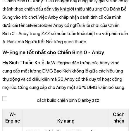
“Chiến Binh 0 - Anby.” Câu chuyện này cũng sẽ lý giải vì sao cô lại
thành thạo chiến đấu đến vậy khi giới thiệu hiệu ứng Cú Đánh Bổ
Sung vào trò chơi. Việc Anby chấp nhận danh tính cũ của mình
dưới cái tên Silver Soldier Anby có nghĩa là lối chơi của Chiến
Binh 0 - Anby trong ZZZ sẽ hoàn toàn khác biệt so với phiên bản
A-Rank mà Người Kết Nối từng quen thuộc.
W-Engine tốt nhất cho Chiến Binh 0 - Anby
Hy Sinh Thuần Khiết
là W-Engine đặc trưng của Anby vì nó
cung cấp một lượng DMG Bạo Kích khổng lồ giữa các hiệu ứng
thụ động và có điều kiện mà S0 Anby có thể duy trì hoạt động
mọi lúc. Cũng cung cấp cho Anby một số % DMG Điện bổ sung.
W-
Cách
Engine
Kỹ năng
nhận