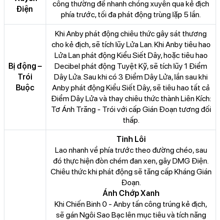
công thường để nhanh chóng xuyên qua kẻ địch
Điện
phía trước, tối đa phát động trùng lặp 5 lần.
Khi Anby phát động chiêu thức gây sát thương
cho kẻ địch, sẽ tích lũy Lửa Lan. Khi Anby tiêu hao
Lửa Lan phát động Kiểu Siết Dây, hoặc tiêu hao
Bị động –
Decibel phát động Tuyệt Kỹ, sẽ tích lũy 1 Điểm
Trói
Dây Lửa. Sau khi có 3 Điểm Dây Lửa, lần sau khi
Buộc
Anby phát động Kiểu Siết Dây, sẽ tiêu hao tất cả
Điểm Dây Lửa và thay chiêu thức thành Liên Kích:
Tơ Ánh Trăng - Trói với cấp Gián Đoạn tương đối
thấp.
Tinh Lôi
Lao nhanh về phía trước theo đường chéo, sau
đó thực hiện đòn chém đan xen, gây DMG Điện.
Chiêu thức khi phát động sẽ tăng cấp Kháng Gián
Đoạn.
Ánh Chớp Xanh
Khi Chiến Binh 0 - Anby tấn công trúng kẻ địch,
sẽ gán Ngôi Sao Bạc lên mục tiêu và tích năng