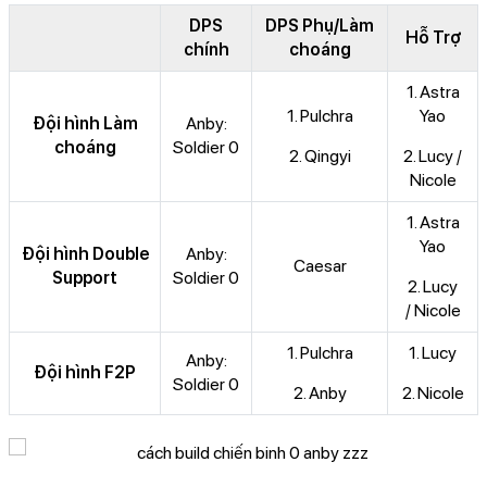
DPS
DPS Phụ/Làm
Hỗ Trợ
chính
choáng
1. Astra
1. Pulchra
Yao
Đội hình Làm
Anby:
choáng
Soldier 0
2. Qingyi
2. Lucy /
Nicole
1. Astra
Yao
Đội hình Double
Anby:
Caesar
Support
Soldier 0
2. Lucy
/ Nicole
1. Pulchra
1. Lucy
Anby:
Đội hình F2P
Soldier 0
2. Anby
2. Nicole