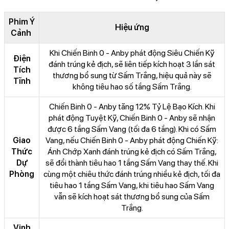
Phim Ý
Hiệu ứng
Cảnh
Khi Chiến Binh 0 - Anby phát động Siêu Chiến Kỹ
Điện
đánh trúng kẻ địch, sẽ liên tiếp kích hoạt 3 lần sát
Tích
thương bổ sung từ Sấm Trắng, hiệu quả này sẽ
Tĩnh
không tiêu hao số tầng Sấm Trắng.
Chiến Binh 0 - Anby tăng 12% Tỷ Lệ Bạo Kích. Khi
phát động Tuyệt Kỹ, Chiến Binh 0 - Anby sẽ nhận
được 6 tầng Sấm Vang (tối đa 6 tầng). Khi có Sấm
Giao
Vang, nếu Chiến Binh 0 - Anby phát động Chiến Kỹ:
Thức
Ánh Chớp Xanh đánh trúng kẻ địch có Sấm Trắng,
Dự
sẽ đổi thành tiêu hao 1 tầng Sấm Vang thay thế. Khi
Phòng
cùng một chiêu thức đánh trúng nhiều kẻ địch, tối đa
tiêu hao 1 tầng Sấm Vang, khi tiêu hao Sấm Vang
vẫn sẽ kích hoạt sát thương bổ sung của Sấm
Trắng.
Vinh