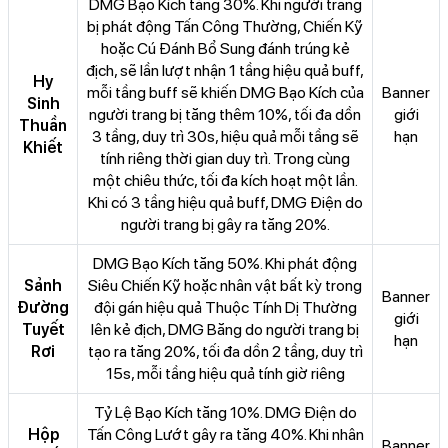
DMG Bạo Kích tăng 30%. Khi người trang
bị phát động Tấn Công Thường, Chiến Kỹ
hoặc Cú Đánh Bổ Sung đánh trúng kẻ
địch, sẽ lần lượt nhận 1 tầng hiệu quả buff,
Hy
mỗi tầng buff sẽ khiến DMG Bạo Kích của
Banner
Sinh
người trang bị tăng thêm 10%, tối đa dồn
giới
Thuần
3 tầng, duy trì 30s, hiệu quả mỗi tầng sẽ
hạn
Khiết
tính riêng thời gian duy trì. Trong cùng
một chiêu thức, tối đa kích hoạt một lần.
Khi có 3 tầng hiệu quả buff, DMG Điện do
người trang bị gây ra tăng 20%.
DMG Bạo Kích tăng 50%. Khi phát động
Sảnh
Siêu Chiến Kỹ hoặc nhân vật bất kỳ trong
Banner
Đường
đội gán hiệu quả Thuộc Tính Dị Thường
giới
Tuyết
lên kẻ địch, DMG Băng do người trang bị
hạn
Rơi
tạo ra tăng 20%, tối đa dồn 2 tầng, duy trì
15s, mỗi tầng hiệu quả tính giờ riêng
Tỷ Lệ Bạo Kích tăng 10%. DMG Điện do
Hộp
Tấn Công Lướt gây ra tăng 40%. Khi nhân
Banner