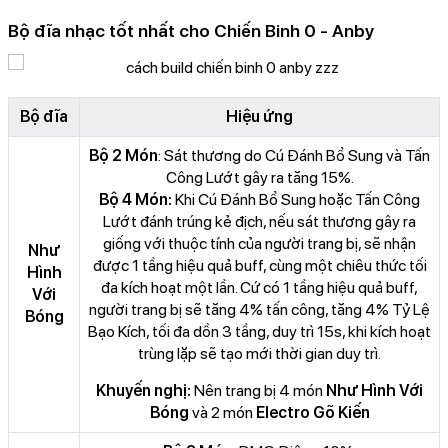
Bộ đĩa nhạc tốt nhất cho Chiến Binh 0 - Anby
Bộ đĩa
Hiệu ứng
Bộ 2 Món
: Sát thương do Cú Đánh Bổ Sung và Tấn
Công Lướt gây ra tăng 15%.
Bộ 4 Món:
Khi Cú Đánh Bổ Sung hoặc Tấn Công
Lướt đánh trúng kẻ địch, nếu sát thương gây ra
giống với thuộc tính của người trang bị, sẽ nhận
Như
được 1 tầng hiệu quả buff, cùng một chiêu thức tối
Hình
đa kích hoạt một lần. Cứ có 1 tầng hiệu quả buff,
Với
người trang bị sẽ tăng 4% tấn công, tăng 4% Tỷ Lệ
Bóng
Bạo Kích, tối đa dồn 3 tầng, duy trì 15s, khi kích hoạt
trùng lặp sẽ tạo mới thời gian duy trì.
Khuyến nghị:
Nên trang bị 4 món
Như Hình Với
Bóng
và 2 món
Electro Gõ Kiến