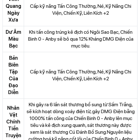
Quang
Cấp kỹ năng Tấn Công Thường, Né, Kỹ Năng Chi
Ngày
Viện, Chiến Kỹ, Liên Kích +2
Xưa
Dư Âm
Khi tấn công trúng kẻ địch có Ngôi Sao Bạc, Chiến
Màu
Binh 0 - Anby sẽ bỏ qua 12% Kháng DMG Điện của
Bạc
mục tiêu.
Bản
Biên
Tập
Cấp kỹ năng Tấn Công Thường, Né, Kỹ Năng Chi
Của
Viện, Chiến Kỹ, Liên Kích +2
Đạo
Diễn
Khi gây ra 6 lần sát thương bổ sung từ Sấm Trắng,
Nhân
sẽ kích hoạt dòng xoáy điện từ, gây DMG Điện bằng
Vật
1000% tấn công của Chiến Binh 0 - Anby lên mục
Chính
tiêu và kẻ địch xung quanh, sát thương này được
Tiền
xem là sát thương Cú Đánh Bổ Sung.Nguyên liệu
Truyện
cường hoá kỹ năng cốt lõi của Chiến Binh 0 - Anby