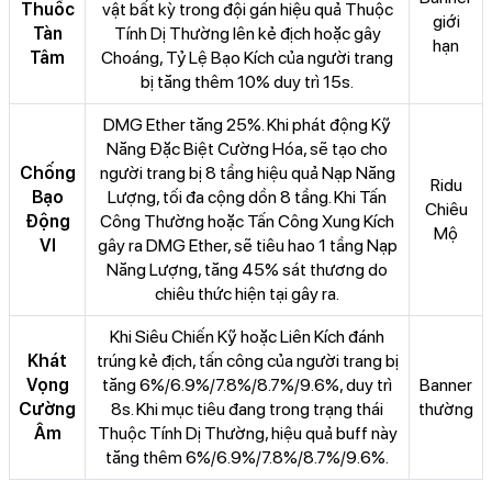
Thuốc
vật bất kỳ trong đội gán hiệu quả Thuộc
giới
Tàn
Tính Dị Thường lên kẻ địch hoặc gây
hạn
Tâm
Choáng, Tỷ Lệ Bạo Kích của người trang
bị tăng thêm 10% duy trì 15s.
DMG Ether
tăng 25%. Khi phát động Kỹ
Năng Đặc Biệt Cường Hóa, sẽ tạo cho
Chống
người trang bị 8 tầng hiệu quả Nạp Năng
Ridu
Bạo
Lượng, tối đa cộng dồn 8 tầng. Khi Tấn
Chiêu
Động
Công Thường hoặc Tấn Công Xung Kích
Mộ
VI
gây ra DMG Ether, sẽ tiêu hao 1 tầng Nạp
Năng Lượng, tăng 45% sát thương do
chiêu thức hiện tại gây ra.
Khi Siêu Chiến Kỹ hoặc Liên Kích đánh
Khát
trúng kẻ địch, tấn công của người trang bị
Vọng
tăng 6%/6.9%/7.8%/8.7%/9.6%, duy trì
Banner
Cường
8s. Khi mục tiêu đang trong trạng thái
thường
Âm
Thuộc Tính Dị Thường, hiệu quả buff này
tăng thêm 6%/6.9%/7.8%/8.7%/9.6%.