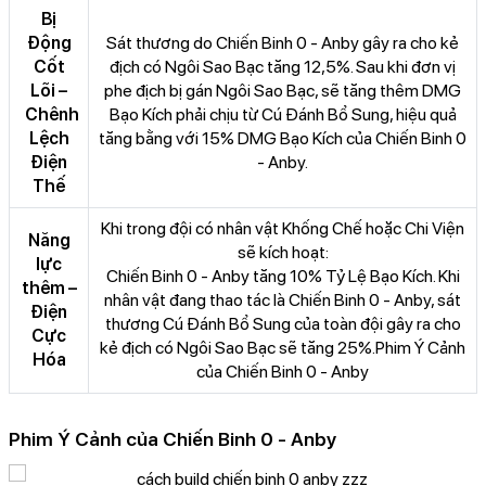
Bị
Động
Sát thương do Chiến Binh 0 - Anby gây ra cho kẻ
Cốt
địch có Ngôi Sao Bạc tăng 12,5%. Sau khi đơn vị
Lõi –
phe địch bị gán Ngôi Sao Bạc, sẽ tăng thêm DMG
Chênh
Bạo Kích phải chịu từ Cú Đánh Bổ Sung, hiệu quả
Lệch
tăng bằng với 15% DMG Bạo Kích của Chiến Binh 0
Điện
- Anby.
Thế
Khi trong đội có nhân vật Khống Chế hoặc Chi Viện
Năng
sẽ kích hoạt:
lực
Chiến Binh 0 - Anby tăng 10% Tỷ Lệ Bạo Kích. Khi
thêm –
nhân vật đang thao tác là Chiến Binh 0 - Anby, sát
Điện
thương Cú Đánh Bổ Sung của toàn đội gây ra cho
Cực
kẻ địch có Ngôi Sao Bạc sẽ tăng 25%.Phim Ý Cảnh
Hóa
của Chiến Binh 0 - Anby
Phim Ý Cảnh của Chiến Binh 0 - Anby