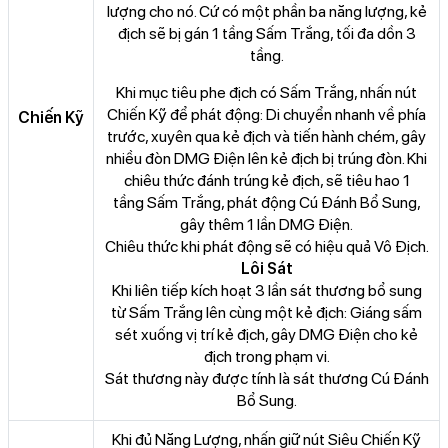
lượng cho nó. Cứ có một phần ba năng lượng, kẻ
địch sẽ bị gán 1 tầng Sấm Trắng, tối đa dồn 3
tầng.
Khi mục tiêu phe địch có Sấm Trắng, nhấn nút
Chiến Kỹ để phát động: Di chuyển nhanh về phía
Chiến Kỹ
trước, xuyên qua kẻ địch và tiến hành chém, gây
nhiều đòn DMG Điện lên kẻ địch bị trúng đòn. Khi
chiêu thức đánh trúng kẻ địch, sẽ tiêu hao 1
tầng Sấm Trắng, phát động Cú Đánh Bổ Sung,
gây thêm 1 lần DMG Điện.
Chiêu thức khi phát động sẽ có hiệu quả Vô Địch.
Lôi Sát
Khi liên tiếp kích hoạt 3 lần sát thương bổ sung
từ Sấm Trắng lên cùng một kẻ địch: Giáng sấm
sét xuống vị trí kẻ địch, gây DMG Điện cho kẻ
địch trong phạm vi.
Sát thương này được tính là sát thương Cú Đánh
Bổ Sung.
Khi đủ Năng Lượng, nhấn giữ nút Siêu Chiến Kỹ