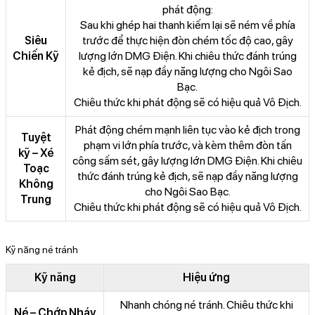
phát động:
Sau khi ghép hai thanh kiếm lại sẽ ném về phía
Siêu
trước để thực hiện đòn chém tốc độ cao, gây
Chiến Kỹ
lượng lớn DMG Điện. Khi chiêu thức đánh trúng
kẻ địch, sẽ nạp đầy năng lượng cho Ngôi Sao
Bạc.
Chiêu thức khi phát động sẽ có hiệu quả Vô Địch.
Phát động chém mạnh liên tục vào kẻ địch trong
Tuyệt
phạm vi lớn phía trước, và kèm thêm đòn tấn
kỹ – Xé
công sấm sét, gây lượng lớn DMG Điện. Khi chiêu
Toạc
thức đánh trúng kẻ địch, sẽ nạp đầy năng lượng
Không
cho Ngôi Sao Bạc.
Trung
Chiêu thức khi phát động sẽ có hiệu quả Vô Địch.
Kỹ năng né tránh
Kỹ năng
Hiệu ứng
Nhanh chóng né tránh. Chiêu thức khi
Né – Chớp Nháy