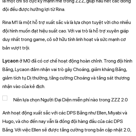
là một chỉ số cực kỳ mạnh mẽ trong ZZZ, giúp hầu hết các đồng
đội đều được hưởng lợi từ Rina.
Rina M1 là một hỗ trợ xuất sắc và là lựa chọn tuyệt vời cho nhiều
đội hình muốn đạt hiệu suất cao. Với vai trò là hỗ trợ xuyên giáp
duy nhất trong game, cô sở hữu tính linh hoạt và sức mạnh cơ
bản vượt trội.
Lycaon
ở M0 đã có cơ chế hoạt động hoàn chỉnh. Trong đội hình
Băng, Lycaon đảm nhận vai trò gây Choáng, giảm kháng Băng,
giảm tích tụ Dị thường, tăng cường Choáng và tăng sát thương
nhận vào của kẻ địch.
Anh hoạt động xuất sắc với các DPS Băng như Ellen, Miyabi và
Hugo, và cho đến nay vẫn là đồng đội hàng đầu của các DPS
Băng. Với việc Ellen sẽ được tăng cường trong bản cập nhật 2.0,