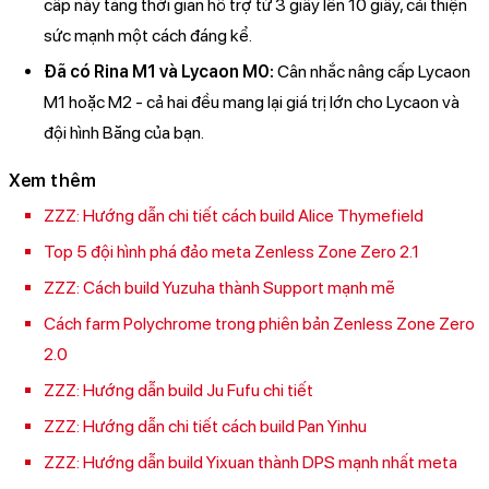
cấp này tăng thời gian hỗ trợ từ 3 giây lên 10 giây, cải thiện
sức mạnh một cách đáng kể.
Đã có Rina M1 và Lycaon M0:
Cân nhắc nâng cấp Lycaon
M1 hoặc M2 - cả hai đều mang lại giá trị lớn cho Lycaon và
đội hình Băng của bạn.
Xem thêm
ZZZ: Hướng dẫn chi tiết cách build Alice Thymefield
Top 5 đội hình phá đảo meta Zenless Zone Zero 2.1
ZZZ: Cách build Yuzuha thành Support mạnh mẽ
Cách farm Polychrome trong phiên bản Zenless Zone Zero
2.0
ZZZ: Hướng dẫn build Ju Fufu chi tiết
ZZZ: Hướng dẫn chi tiết cách build Pan Yinhu
ZZZ: Hướng dẫn build Yixuan thành DPS mạnh nhất meta