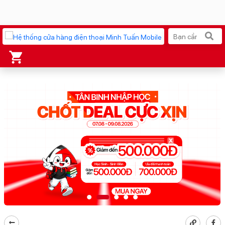
Xu hướng tìm kiếm
iPhone 17 Pro Max
MacBook Neo giá tốt
AirTag 2 Mới
Galaxy Z8 Series
AirPods 4
OPPO Reno16
Apple Watch S11
Ốp lưng Pitaka
Osmo Pocket 4
Ốp lưng Apple
Loa Marshall
Cốc sạc Apple