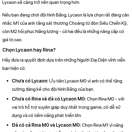
Lycaon sẽ càng trở nên quan trọng hơn.
Nếu bạn đang chơi đội hình Băng, Lycaon là lựa chọn rất đáng cân
nhắc. M1 của anh tăng sát thương Choáng từ đòn Siêu Chiến Kỹ,
còn M2 hồi phục Năng lượng - cả hai đều là những nâng cấp có
giá trị cao.
Chọn Lycaon hay Rina?
Hãy đưa ra quyết định dựa trên những Người Đại Diện vĩnh viễn
bạn hiện có:
Chưa có Lycaon:
Ưu tiên Lycaon M0 vì anh có thể tăng
cường đáng kể cho đội hình Băng của bạn.
Chưa có Rina và đã có Lycaon M0:
Chọn Rina M0 - với
vai trò hỗ trợ xuyên giáp duy nhất trong game, cô dễ sử
dụng và có tiềm năng phát triển lớn.
Đã có cả Rina M0 và Lycaon M0:
Chọn Rina M1 vì nâng