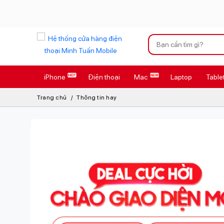
Xu hướng tìm kiếm
iPhone
Điện thoại
Mac
Laptop
Table
iPhone 17 Pro
Trang chủ
Thông tin hay
AirTag 2 Mới
AirPods 4
Apple Watch S
Osmo Pocket 
Loa Marshall