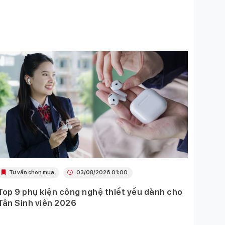
Tư vấn chọn mua
03/08/2026 01:00
Tư 
Top 9 phụ kiện công nghệ thiết yếu dành cho
Top p
Tân Sinh viên 2026
thể t