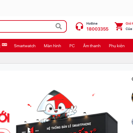
Hotline
Giỏ 
18003355
Của
t
Smartwatch
Màn hình
PC
Âm thanh
Phụ kiện
 Max
MacBook Neo giá tốt
Galaxy Z8 Series
OPPO Reno16
11
Ốp lưng Pitaka
4
Ốp lưng Apple
Cốc sạc Apple