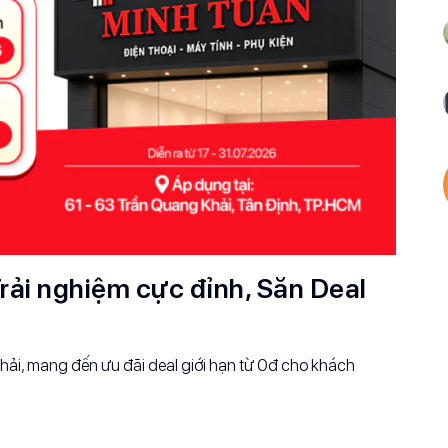
rải nghiệm cực đỉnh, Săn Deal
ải, mang đến ưu đãi deal giới hạn từ 0đ cho khách