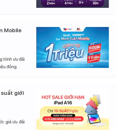
n Mobile
 trình ưu đãi
iệu đồng.
 suất giới
c giá ưu đãi