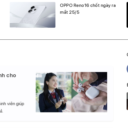
OPPO Reno16 chốt ngày ra
mắt 25/5
nh cho
inh viên giúp
ả.