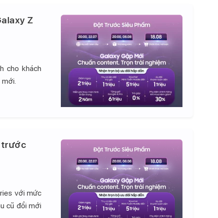
alaxy Z
nh cho khách
 mới.
 trước
ries với mức
hu cũ đổi mới