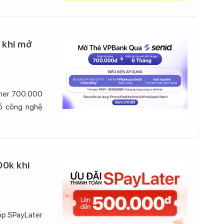
 khi mở
cher 700.000
đồ công nghệ
00k khi
góp SPayLater