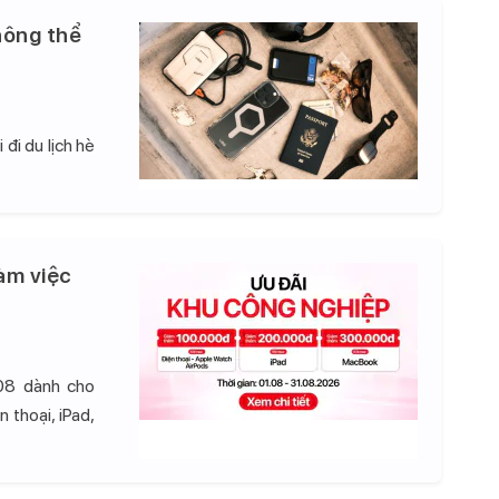
hông thể
đi du lịch hè
àm việc
08 dành cho
 thoại, iPad,