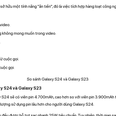
sở hữu một tính năng "ăn tiền", đó là việc tích hợp hàng loạt công ng
 video.
g không mong muốn trong video.
.
ừ cuộc gọi.
cuộc gọi.
xy S24 và Galaxy S23
y S24 sẽ có viên pin 4.700mAh, cao hơn so với viên pin 3.900mAh 
i lượng sử dụng pin lâu hơn cho người dùng Galaxy S24.
 đều được hỗ trợ sạc nhanh 25W tiêu chuẩn. Tuy nhiên, thời gian sạ