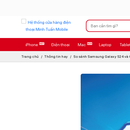
Xu hướng tìm kiếm
iPhone
Điện thoại
Mac
Laptop
Table
iPhone 17 Pro
Trang chủ
Thông tin hay
So sánh Samsung Galaxy S24 và Ga
AirTag 2 Mới
AirPods 4
Apple Watch S
Osmo Pocket 
Loa Marshall