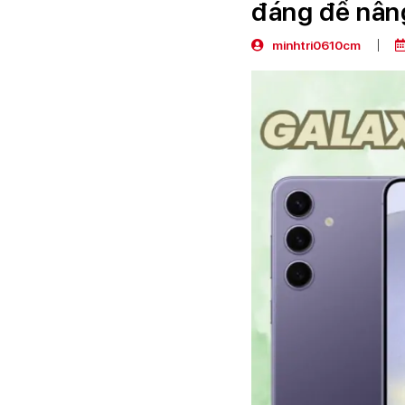
đáng để nân
minhtri0610cm