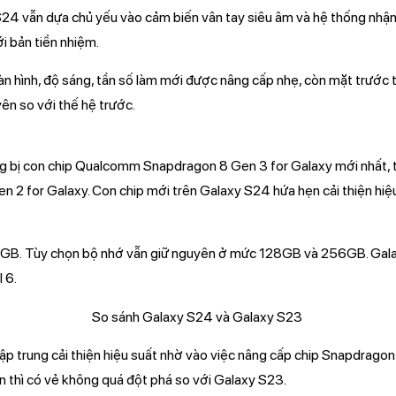
 S24 vẫn dựa chủ yếu vào cảm biến vân tay siêu âm và hệ thống nhậ
ới bản tiền nhiệm.
àn hình, độ sáng, tần số làm mới được nâng cấp nhẹ, còn mặt trước 
yên so với thế hệ trước.
g bị con chip Qualcomm Snapdragon 8 Gen 3 for Galaxy mới nhất, 
 2 for Galaxy. Con chip mới trên Galaxy S24 hứa hẹn cải thiện hi
GB. Tùy chọn bộ nhớ vẫn giữ nguyên ở mức 128GB và 256GB. Gala
 6.
p trung cải thiện hiệu suất nhờ vào việc nâng cấp chip Snapdrag
n thì có vẻ không quá đột phá so với Galaxy S23.