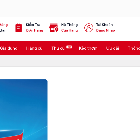
Hàng
Kiểm Tra
Hệ Thống
Tài Khoản
 Bạn
Đơn Hàng
Cửa Hàng
Đăng Nhập
Gia dụng
Hàng cũ
Thu cũ
Kèo thơm
Ưu đãi
Thông 