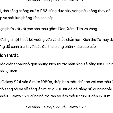
, tính năng chống nước IP68 cũng được kỳ vọng sẽ không thay đổi. T
p và mặt lưng bằng kính cao cấp.
ng hơn với với các bản màu gồm: Đen, Xám, Tím và Vàng.
ứa hẹn một thiết kế vuông vức và chắc chắn hơn. Kích thước máy 
ng để cạnh tranh với các đối thủ trong phân khúc cao cấp.
kích thước
ếc điện thoại nhỏ gọn nhưng kích thước màn hình sẽ tăng lên 6,17 in
h 6,1 inch.
ủa Galaxy S24 vẫn ở mức 1080p, thấp hơn một chút so với các mẫu
ộ sáng tối đa sẽ tăng lên mức 2.500 nit để dễ dàng sử dụng ngoài t
nhiều. Galaxy S24 cũng hỗ trợ tần số làm mới từ 48Hz đến 120Hz.