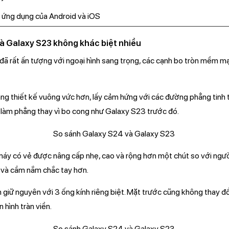
t ứng dụng của Android và iOS
và Galaxy S23 không khác biệt nhiều
đã rất ấn tượng với ngoại hình sang trọng, các cạnh bo tròn mềm mạ
 thiết kế vuông vức hơn, lấy cảm hứng với các đường phẳng tinh tê
àm phẳng thay vì bo cong như Galaxy S23 trước đó.
máy có vẻ được nâng cấp nhẹ, cao và rộng hơn một chút so với ngườ
 và cầm nắm chắc tay hơn.
giữ nguyên với 3 ống kính riêng biệt. Mặt trước cũng không thay đổ
n hình tràn viền.