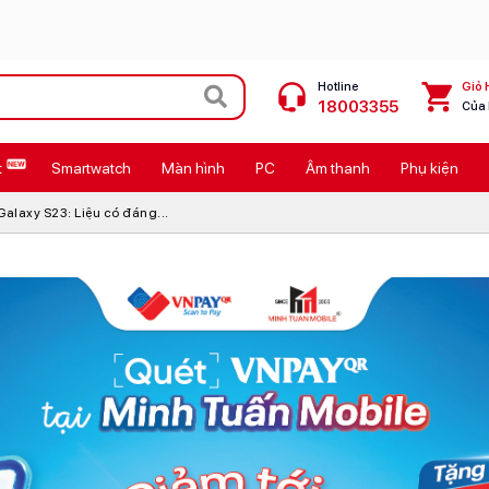
Hotline
Giỏ 
18003355
Của
t
Smartwatch
Màn hình
PC
Âm thanh
Phụ kiện
 Max
MacBook Neo giá tốt
laxy S23: Liệu có đáng...
Galaxy Z8 Series
OPPO Reno16
11
Ốp lưng Pitaka
4
Ốp lưng Apple
Cốc sạc Apple