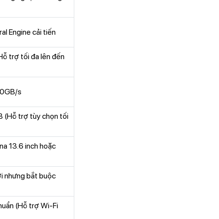
al Engine cải tiến
ỗ trợ tối đa lên đến
00GB/s
 (Hỗ trợ tùy chọn tối
ina 13.6 inch hoặc
ời nhưng bắt buộc
huẩn (Hỗ trợ Wi-Fi