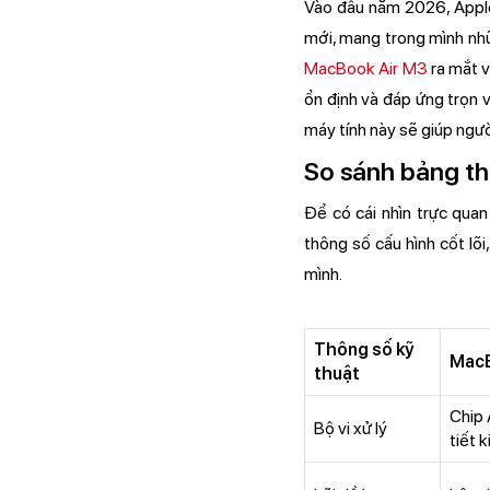
Vào đầu năm 2026, Apple 
mới, mang trong mình nhữ
MacBook Air M3
ra mắt v
ổn định và đáp ứng trọn 
máy tính này sẽ giúp ngườ
So sánh bảng th
Để có cái nhìn trực qua
thông số cấu hình cốt lõ
mình.
Thông số kỹ
MacB
thuật
Chip 
Bộ vi xử lý
tiết 