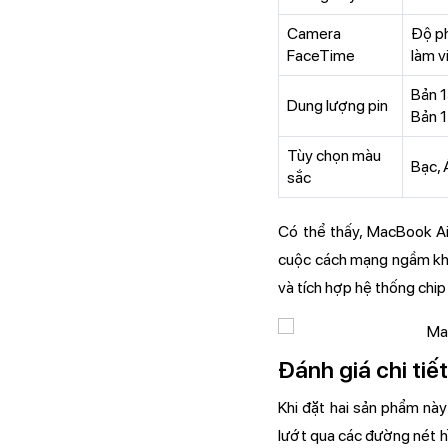
Camera
Độ ph
FaceTime
làm v
Bản 1
Dung lượng pin
Bản 1
Tùy chọn màu
Bạc, 
sắc
Có thể thấy, MacBook Ai
cuộc cách mạng ngầm khi 
và tích hợp hệ thống chi
Đánh giá chi tiế
Khi đặt hai sản phẩm này
lướt qua các đường nét hì