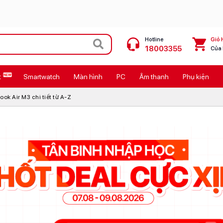
Hotline
Giỏ 
18003355
Của
t
Smartwatch
Màn hình
PC
Âm thanh
Phụ kiện
 Max
MacBook Neo giá tốt
k Air M3 chi tiết từ A-Z
Galaxy Z8 Series
OPPO Reno16
11
Ốp lưng Pitaka
4
Ốp lưng Apple
Cốc sạc Apple