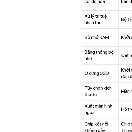
Lõi đồ họa
Lên đ
Xử lý trí tuệ
Bộ tă
nhân tạo
Bộ nhớ RAM
Khởi 
Băng thông bộ
Đạt 
nhớ
Khởi 
Ổ cứng SSD
đến 
Tùy chọn kích
Màn h
thước
Xuất màn hình
Hỗ tr
ngoài
Chip kết nối
Chip 
không dây
Thre