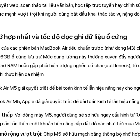
ệt web, soạn thảo tài liệu văn bản, học tập trực tuyến hay chỉnh sử
c mạnh vượt trội khi người dùng bắt đầu khai thác tác vụ nặng đòi
 hợp nhất và tốc độ đọc ghi dữ liệu ổ cứng
 của các phiên bản MacBook Air tiêu chuẩn trước (như dòng M3) ch
56GB ổ cứng lưu trữ. Mức dung lượng này thường xuyên đẩy người 
nhớ RAM hoặc gặp phải hiện tượng nghẽn cổ chai (bottleneck), từ 
hi thực hiện đa nhiệm.
Air M5, Apple đã giải quyết triệt để bài toán kinh tế lẫn hiệu năn
 thấp
: Với dòng máy M5, người dùng sẽ sở hữu ngay cấu hình từ
g cần tốn thêm một khoản tiền nâng cấp đắt đỏ nào như thời mua M
mở rộng vượt trội
: Chip M5 sở hữu mạch băng thông bộ nhớ hợp