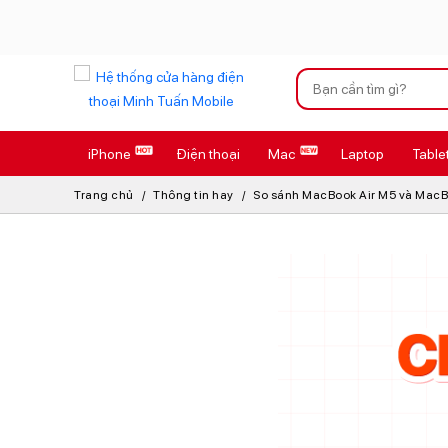
Xu hướng tìm kiếm
iPhone
Điện thoại
Mac
Laptop
Table
iPhone 17 Pro
Trang chủ
Thông tin hay
So sánh MacBook Air M5 và MacBoo
AirTag 2 Mới
AirPods 4
Apple Watch S
Osmo Pocket 
Loa Marshall