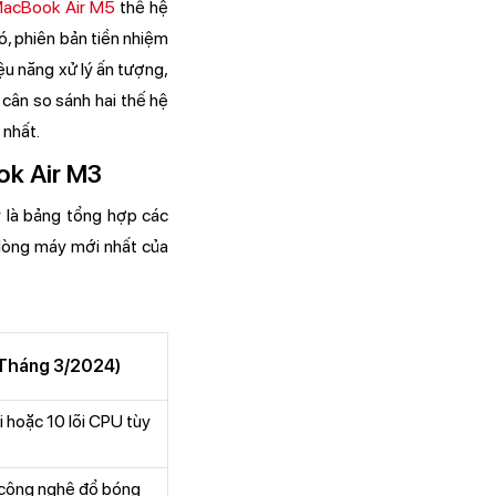
acBook Air M5
thế hệ
, phiên bản tiền nhiệm
u năng xử lý ấn tượng,
 cân so sánh hai thế hệ
 nhất.
ok Air M3
y là bảng tổng hợp các
 dòng máy mới nhất của
(Tháng 3/2024)
i hoặc 10 lõi CPU tùy
 công nghệ đổ bóng