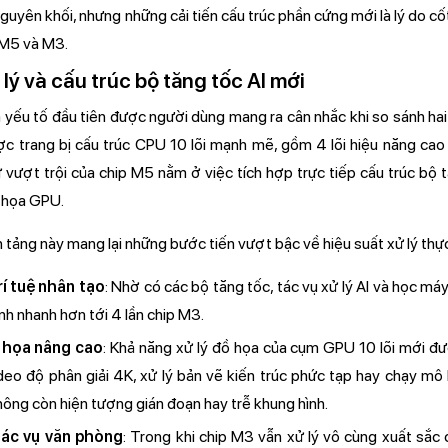
uyên khối, nhưng những cải tiến cấu trúc phần cứng mới là lý do cốt
 M5 và M3.
lý và cấu trúc bộ tăng tốc AI mới
 yếu tố đầu tiên được người dùng mang ra cân nhắc khi so sánh hai 
ợc trang bị cấu trúc CPU 10 lõi mạnh mẽ, gồm 4 lõi hiệu năng cao v
vượt trội của chip M5 nằm ở việc tích hợp trực tiếp cấu trúc bộ t
ồ họa GPU.
 tảng này mang lại những bước tiến vượt bậc về hiệu suất xử lý thự
rí tuệ nhân tạo
: Nhờ có các bộ tăng tốc, tác vụ xử lý AI và học m
h nhanh hơn tới 4 lần chip M3.
ồ họa nâng cao
: Khả năng xử lý đồ họa của cụm GPU 10 lõi mới đư
deo độ phân giải 4K, xử lý bản vẽ kiến trúc phức tạp hay chạy mô 
ông còn hiện tượng gián đoạn hay trễ khung hình.
ác vụ văn phòng
: Trong khi chip M3 vẫn xử lý vô cùng xuất sắc