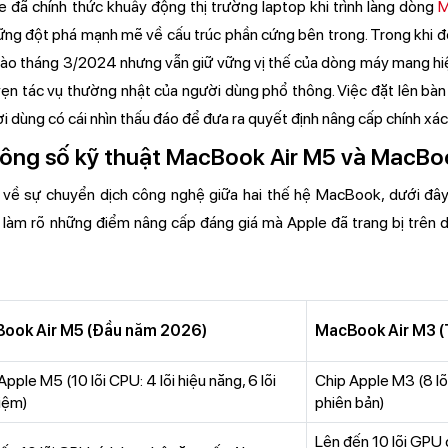
đã chính thức khuấy động thị trường laptop khi trình làng dòng
M
ng đột phá mạnh mẽ về cấu trúc phần cứng bên trong. Trong khi đó
ào tháng 3/2024 nhưng vẫn giữ vững vị thế của dòng máy mang hiệ
vẹn tác vụ thường nhật của người dùng phổ thông. Việc đặt lên bàn
i dùng có cái nhìn thấu đáo để đưa ra quyết định nâng cấp chính xác
ông số kỹ thuật MacBook Air M5 và MacBo
n về sự chuyển dịch công nghệ giữa hai thế hệ MacBook, dưới đâ
i, làm rõ những điểm nâng cấp đáng giá mà Apple đã trang bị trên
ook Air M5 (Đầu năm 2026)
MacBook Air M3 
Apple M5 (10 lõi CPU: 4 lõi hiệu năng, 6 lõi
Chip Apple M3 (8 lõ
kiệm)
phiên bản)
Lên đến 10 lõi GPU