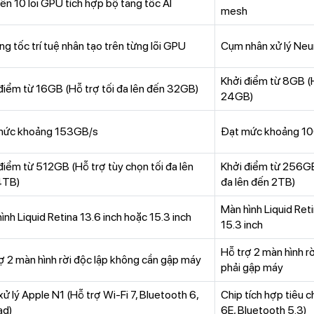
ến 10 lõi GPU tích hợp bộ tăng tốc AI
mesh
ng tốc trí tuệ nhân tạo trên từng lõi GPU
Cụm nhân xử lý Neur
Khởi điểm từ 8GB (H
điểm từ 16GB (Hỗ trợ tối đa lên đến 32GB)
24GB)
mức khoảng 153GB/s
Đạt mức khoảng 1
điểm từ 512GB (Hỗ trợ tùy chọn tối đa lên
Khởi điểm từ 256GB
4TB)
đa lên đến 2TB)
Màn hình Liquid Ret
ình Liquid Retina 13.6 inch hoặc 15.3 inch
15.3 inch
Hỗ trợ 2 màn hình r
ợ 2 màn hình rời độc lập không cần gập máy
phải gập máy
xử lý Apple N1 (Hỗ trợ Wi-Fi 7, Bluetooth 6,
Chip tích hợp tiêu c
ad)
6E, Bluetooth 5.3)