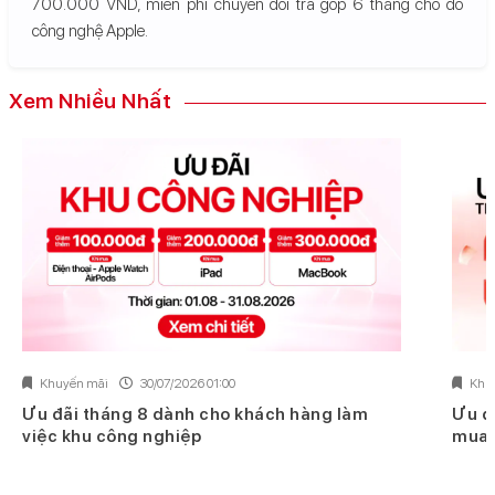
700.000 VND, miễn phí chuyển đổi trả góp 6 tháng cho đồ
công nghệ Apple.
Xem Nhiều Nhất
Khuyến mãi
30/07/2026 01:00
Khu
Ưu đãi tháng 8 dành cho khách hàng làm
Ưu đ
việc khu công nghiệp
mua 