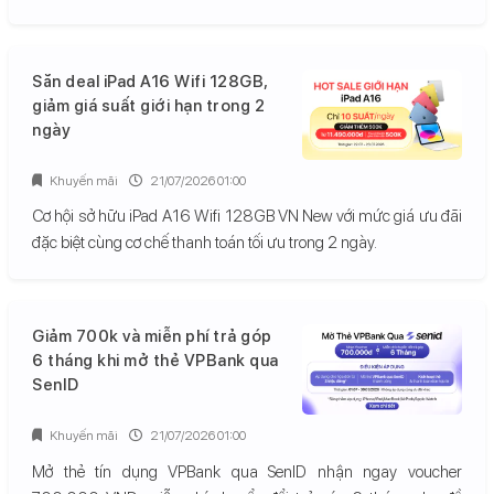
Săn deal iPad A16 Wifi 128GB,
giảm giá suất giới hạn trong 2
ngày
Khuyến mãi
21/07/2026 01:00
Cơ hội sở hữu iPad A16 Wifi 128GB VN New với mức giá ưu đãi
đặc biệt cùng cơ chế thanh toán tối ưu trong 2 ngày.
Giảm 700k và miễn phí trả góp
6 tháng khi mở thẻ VPBank qua
SenID
Khuyến mãi
21/07/2026 01:00
Mở thẻ tín dụng VPBank qua SenID nhận ngay voucher