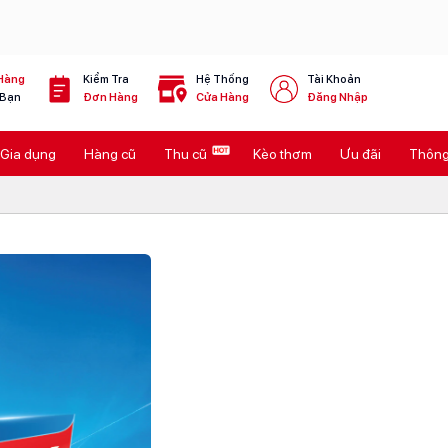
Hàng
Kiểm Tra
Hệ Thống
Tài Khoản
 Bạn
Đơn Hàng
Cửa Hàng
Đăng Nhập
Gia dụng
Hàng cũ
Thu cũ
Kèo thơm
Ưu đãi
Thông 