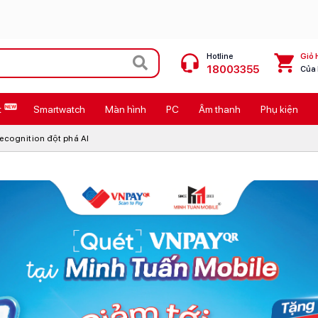
Hotline
Giỏ 
18003355
Của
t
Smartwatch
Màn hình
PC
Âm thanh
Phụ kiện
 Max
MacBook Neo giá tốt
 Recognition đột phá AI
Galaxy Z8 Series
OPPO Reno16
11
Ốp lưng Pitaka
4
Ốp lưng Apple
Cốc sạc Apple