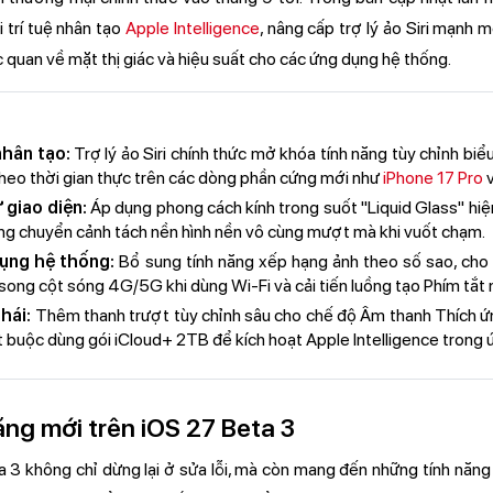
i trí tuệ nhân tạo
Apple Intelligence
, nâng cấp trợ lý ảo Siri mạnh
ực quan về mặt thị giác và hiệu suất cho các ứng dụng hệ thống.
nhân tạo:
Trợ lý ảo Siri chính thức mở khóa tính năng tùy chỉnh bi
p theo thời gian thực trên các dòng phần cứng mới như
iPhone 17 Pro
 giao diện:
Áp dụng phong cách kính trong suốt "Liquid Glass" hiệ
ứng chuyển cảnh tách nền hình nền vô cùng mượt mà khi vuốt chạm.
ụng hệ thống:
Bổ sung tính năng xếp hạng ảnh theo số sao, cho
 song cột sóng 4G/5G khi dùng Wi-Fi và cải tiến luồng tạo Phím tắt 
hái:
Thêm thanh trượt tùy chỉnh sâu cho chế độ Âm thanh Thích ứ
ắt buộc dùng gói iCloud+ 2TB để kích hoạt Apple Intelligence trong
ăng mới trên iOS 27 Beta 3
 3 không chỉ dừng lại ở sửa lỗi, mà còn mang đến những tính năng 