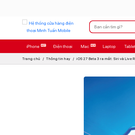
Xu hướng tìm kiếm
iPhone
Điện thoại
Mac
Laptop
Table
iPhone 17 Pro
Trang chủ
Thông tin hay
iOS 27 Beta 3 ra mắt: Siri và Live
AirTag 2 Mới
AirPods 4
Apple Watch S
Osmo Pocket 
Loa Marshall