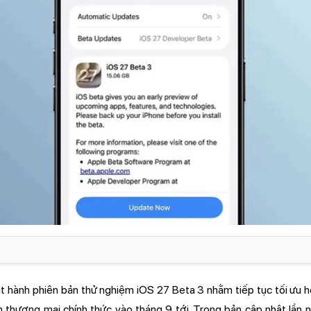
t hành phiên bản thử nghiệm iOS 27 Beta 3 nhằm tiếp tục tối ưu h
n thương mại chính thức vào tháng 9 tới. Trong bản cập nhật lần n