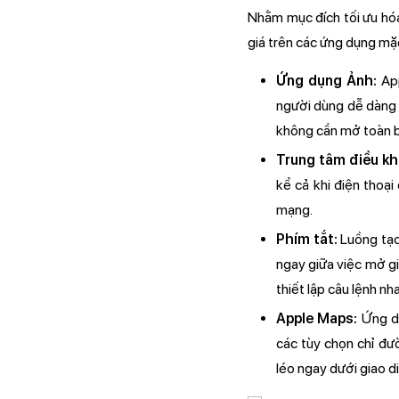
Nhằm mục đích tối ưu hóa
giá trên các ứng dụng mặc
Ứng dụng Ảnh:
Ap
người dùng dễ dàng 
không cần mở toàn b
Trung tâm điều kh
kể cả khi điện thoạ
mạng.
Phím tắt:
Luồng tạo
ngay giữa việc mở gi
thiết lập câu lệnh n
Apple Maps:
Ứng dụ
các tùy chọn chỉ đư
léo ngay dưới giao d