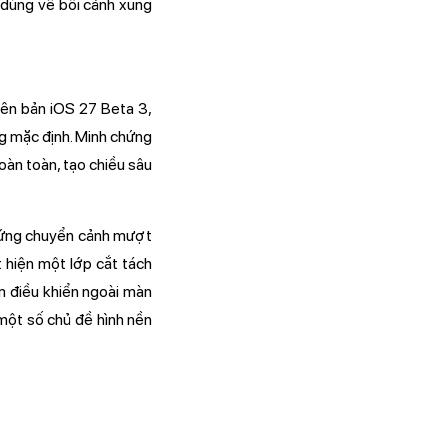
 dùng về bối cảnh xung
iên bản iOS 27 Beta 3,
ng mặc định. Minh chứng
oàn toàn, tạo chiều sâu
u ứng chuyển cảnh mượt
 hiện một lớp cắt tách
m điều khiển ngoài màn
một số chủ đề hình nền