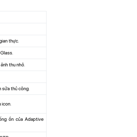
gian thực.
 Glass.
ảnh thu nhỏ.
h sửa thủ công.
 icon.
ống ồn của Adaptive