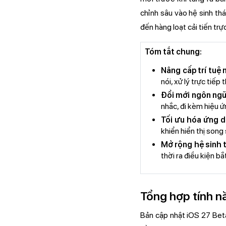
chỉnh sâu vào hệ sinh thá
đến hàng loạt cải tiến tr
Tóm tắt chung:
Nâng cấp trí tuệ 
nói, xử lý trực tiế
Đổi mới ngôn ngữ
nhắc, đi kèm hiệu 
Tối ưu hóa ứng d
khiển hiển thị song
Mở rộng hệ sinh t
thời ra điều kiện b
Tổng hợp tính n
Bản cập nhật iOS 27 Beta