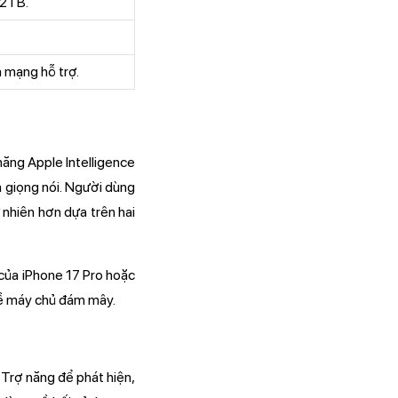
 2TB.
 mạng hỗ trợ.
năng Apple Intelligence
m giọng nói. Người dùng
 nhiên hơn dựa trên hai
 của iPhone 17 Pro hoặc
u về máy chủ đám mây.
 Trợ năng để phát hiện,