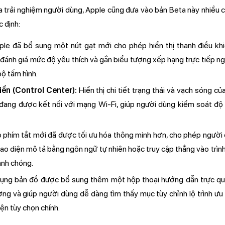
 trải nghiệm người dùng, Apple cũng đưa vào bản Beta này nhiều c
 định:
ple đã bổ sung một nút gạt mới cho phép hiển thị thanh điều kh
đánh giá mức độ yêu thích và gắn biểu tượng xếp hạng trực tiếp ng
ộ tấm hình.
iển (Control Center):
Hiển thị chi tiết trạng thái và vạch sóng 
i đang được kết nối với mạng Wi-Fi, giúp người dùng kiểm soát độ
 phím tắt mới đã được tối ưu hóa thông minh hơn, cho phép người d
ao diện mô tả bằng ngôn ngữ tự nhiên hoặc truy cập thẳng vào trìn
hanh chóng.
ng bản đồ được bổ sung thêm một hộp thoại hướng dẫn trực quan
ờng và giúp người dùng dễ dàng tìm thấy mục tùy chỉnh lộ trình ưu
iện tùy chọn chính.