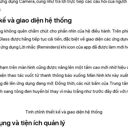
ứng dụng Camera, cũng như trả lời trực tiếp các câu hỏi của người
.
 kế và giao diện hệ thống
g không quên chăm chút cho phần nhìn của hệ điều hành. Trên ph
Glass được hãng tiếp tục cải tiến, đặc biệt về giao diện các ứng dụ
n ứng dụng Lời nhắc (Reminders) khi icon của app đã được làm mới h
 chạm trên màn hình cũng được nâng lên một tầm cao mới nhờ hiệ
iện thao tác vuốt từ thanh thông báo xuống. Màn hình khi này xuất
ng đè lên ứng dụng đang mở. Đồng thời, các nút bấm của Trung tâ
h sang tông đen huyền bí thay vì màu trắng như trước đây đối với 
ng và tiện ích quản lý