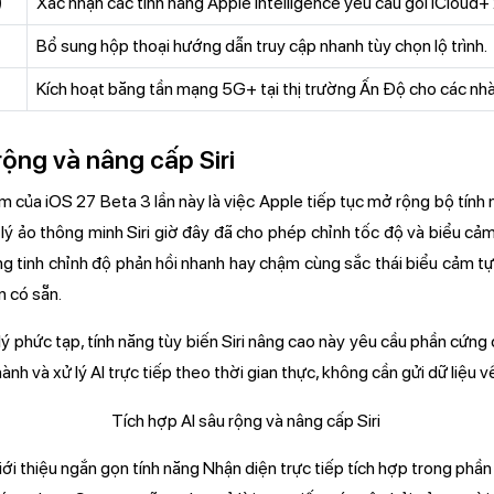
)
Xác nhận các tính năng Apple Intelligence yêu cầu gói iCloud+
Bổ sung hộp thoại hướng dẫn truy cập nhanh tùy chọn lộ trình.
Kích hoạt băng tần mạng 5G+ tại thị trường Ấn Độ cho các nhà
rộng và nâng cấp Siri
 của iOS 27 Beta 3 lần này là việc Apple tiếp tục mở rộng bộ tính 
 lý ảo thông minh Siri giờ đây đã cho phép chỉnh tốc độ và biểu cả
ng tinh chỉnh độ phản hồi nhanh hay chậm cùng sắc thái biểu cảm tự
n có sẵn.
lý phức tạp, tính năng tùy biến Siri nâng cao này yêu cầu phần cứng
hành và xử lý AI trực tiếp theo thời gian thực, không cần gửi dữ liệ
ới thiệu ngắn gọn tính năng Nhận diện trực tiếp tích hợp trong phần