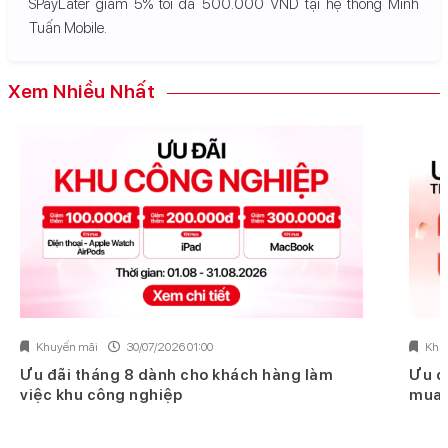
SPayLater giảm 5% tối đa 500.000 VND tại hệ thống Minh
Tuấn Mobile.
Xem Nhiều Nhất
Khuyến mãi
30/07/2026 01:00
Khu
Ưu đãi tháng 8 dành cho khách hàng làm
Ưu đ
việc khu công nghiệp
mua 