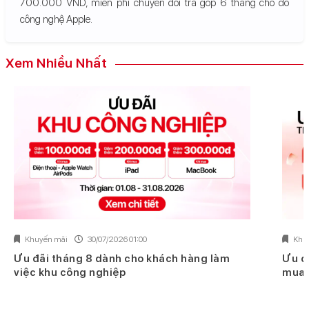
700.000 VND, miễn phí chuyển đổi trả góp 6 tháng cho đồ
công nghệ Apple.
Xem Nhiều Nhất
Khuyến mãi
30/07/2026 01:00
Khu
Ưu đãi tháng 8 dành cho khách hàng làm
Ưu đ
việc khu công nghiệp
mua 