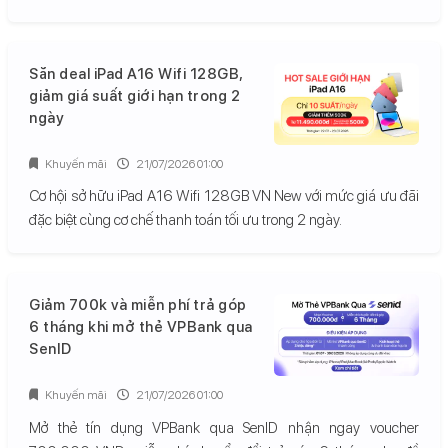
Săn deal iPad A16 Wifi 128GB,
giảm giá suất giới hạn trong 2
ngày
Khuyến mãi
21/07/2026 01:00
Cơ hội sở hữu iPad A16 Wifi 128GB VN New với mức giá ưu đãi
đặc biệt cùng cơ chế thanh toán tối ưu trong 2 ngày.
Giảm 700k và miễn phí trả góp
6 tháng khi mở thẻ VPBank qua
SenID
Khuyến mãi
21/07/2026 01:00
Mở thẻ tín dụng VPBank qua SenID nhận ngay voucher