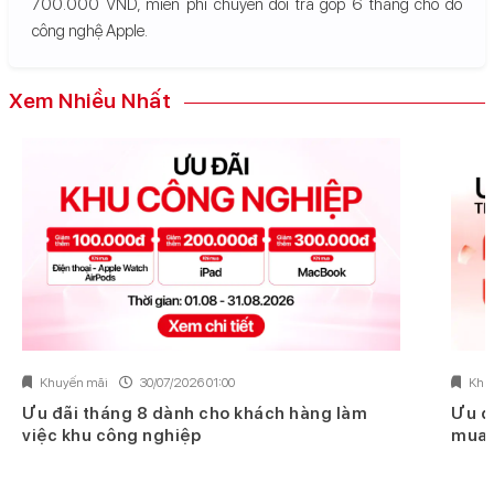
700.000 VND, miễn phí chuyển đổi trả góp 6 tháng cho đồ
công nghệ Apple.
Xem Nhiều Nhất
Khuyến mãi
30/07/2026 01:00
Khu
Ưu đãi tháng 8 dành cho khách hàng làm
Ưu đ
việc khu công nghiệp
mua 