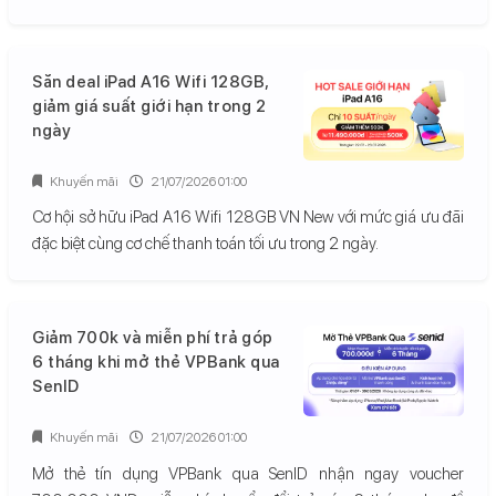
Săn deal iPad A16 Wifi 128GB,
giảm giá suất giới hạn trong 2
ngày
Khuyến mãi
21/07/2026 01:00
Cơ hội sở hữu iPad A16 Wifi 128GB VN New với mức giá ưu đãi
đặc biệt cùng cơ chế thanh toán tối ưu trong 2 ngày.
Giảm 700k và miễn phí trả góp
6 tháng khi mở thẻ VPBank qua
SenID
Khuyến mãi
21/07/2026 01:00
Mở thẻ tín dụng VPBank qua SenID nhận ngay voucher