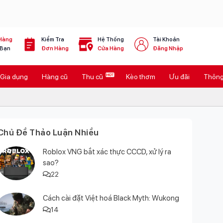
Hàng
Kiểm Tra
Hệ Thống
Tài Khoản
 Bạn
Đơn Hàng
Cửa Hàng
Đăng Nhập
Gia dụng
Hàng cũ
Thu cũ
Kèo thơm
Ưu đãi
Thông 
Chủ Đề Thảo Luận Nhiều
Roblox VNG bắt xác thực CCCD, xử lý ra
sao?
22
Cách cài đặt Việt hoá Black Myth: Wukong
14