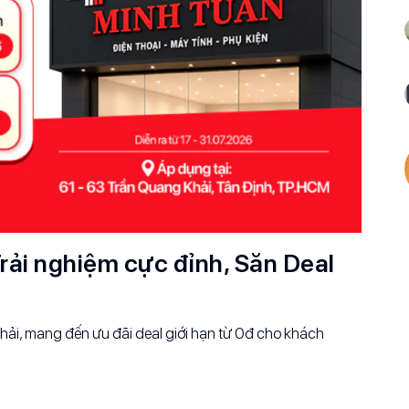
rải nghiệm cực đỉnh, Săn Deal
ải, mang đến ưu đãi deal giới hạn từ 0đ cho khách