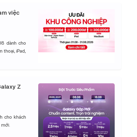
àm việc
08 dành cho
 thoại, iPad,
alaxy Z
nh cho khách
 mới.