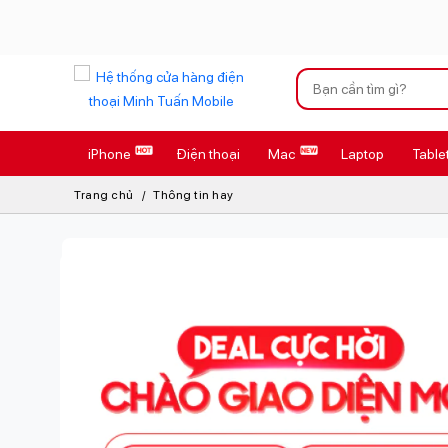
Xu hướng tìm kiếm
iPhone
Điện thoại
Mac
Laptop
Table
iPhone 17 Pro
Trang chủ
Thông tin hay
AirTag 2 Mới
AirPods 4
Apple Watch S
Osmo Pocket 
Loa Marshall