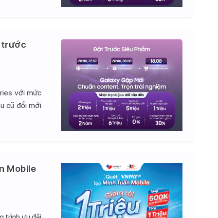
 trước
ries với mức
hu cũ đổi mới
n Mobile
 trình ưu đãi