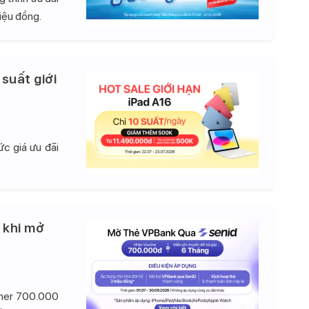
iệu đồng.
 suất giới
c giá ưu đãi
 khi mở
cher 700.000