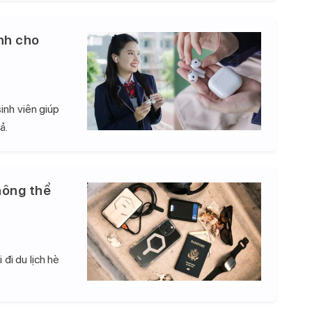
nh cho
inh viên giúp
ả.
hông thể
đi du lịch hè