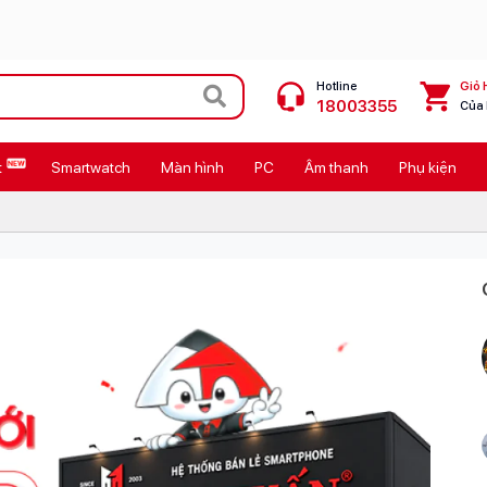
Hotline
Giỏ 
18003355
Của
t
Smartwatch
Màn hình
PC
Âm thanh
Phụ kiện
 Max
MacBook Neo giá tốt
Galaxy Z8 Series
OPPO Reno16
11
Ốp lưng Pitaka
4
Ốp lưng Apple
Cốc sạc Apple