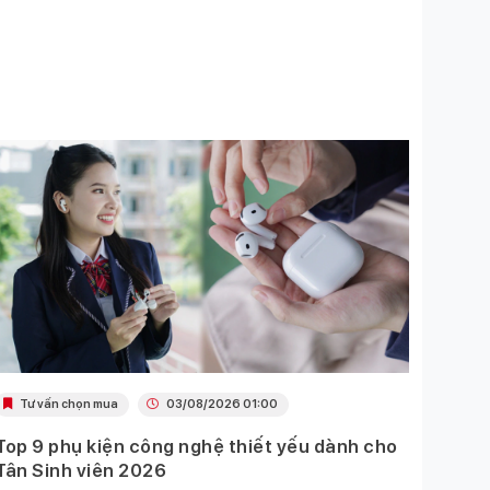
Tư vấn chọn mua
03/08/2026 01:00
Khu
Top 9 phụ kiện công nghệ thiết yếu dành cho
Ưu đã
Tân Sinh viên 2026
Mobil