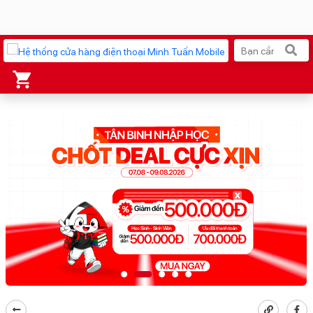
Xu hướng tìm kiếm
iPhone 17 Pro Max
MacBook Neo giá tốt
AirTag 2 Mới
Galaxy Z8 Series
AirPods 4
OPPO Reno16
Apple Watch S11
Ốp lưng Pitaka
Osmo Pocket 4
Ốp lưng Apple
Loa Marshall
Cốc sạc Apple