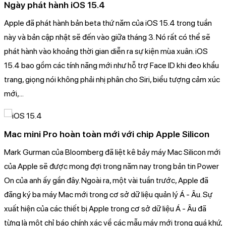
Ngày phát hành iOS 15.4
Apple đã phát hành bản beta thứ năm của iOS 15.4 trong tuần
này và bản cập nhật sẽ đến vào giữa tháng 3. Nó rất có thể sẽ
phát hành vào khoảng thời gian diễn ra sự kiện mùa xuân. iOS
15.4 bao gồm các tính năng mới như hỗ trợ Face ID khi đeo khẩu
trang, giọng nói không phải nhị phân cho Siri, biểu tượng cảm xúc
mới,...
Mac mini Pro hoàn toàn mới với chip Apple Silicon
Mark Gurman của Bloomberg đã liệt kê bảy máy Mac Silicon mới
của Apple sẽ được mong đợi trong năm nay trong bản tin Power
On của anh ấy gần đây. Ngoài ra, một vài tuần trước, Apple đã
đăng ký ba máy Mac mới trong cơ sở dữ liệu quản lý Á - Âu. Sự
xuất hiện của các thiết bị Apple trong cơ sở dữ liệu Á - Âu đã
từng là một chỉ báo chính xác về các mẫu máy mới trong quá khứ,