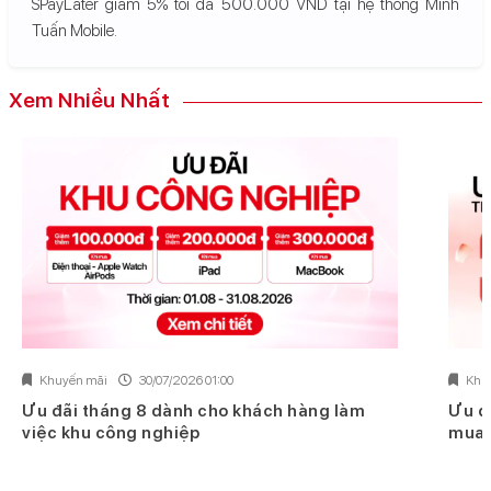
SPayLater giảm 5% tối đa 500.000 VND tại hệ thống Minh
Tuấn Mobile.
Xem Nhiều Nhất
Khuyến mãi
30/07/2026 01:00
Khu
Ưu đãi tháng 8 dành cho khách hàng làm
Ưu đ
việc khu công nghiệp
mua 