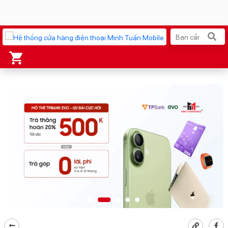
Xu hướng tìm kiếm
iPhone 17 Pro Max
MacBook Neo giá tốt
AirTag 2 Mới
Galaxy Z8 Series
AirPods 4
OPPO Reno16
Apple Watch S11
Ốp lưng Pitaka
Osmo Pocket 4
Ốp lưng Apple
Loa Marshall
Cốc sạc Apple