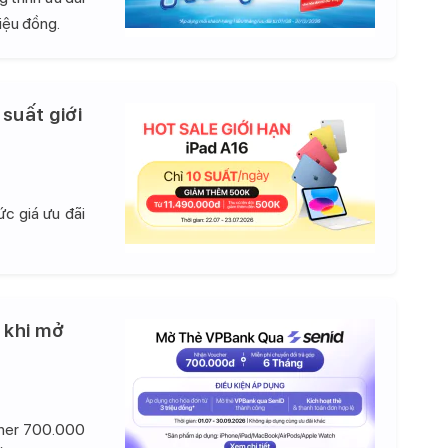
iệu đồng.
 suất giới
c giá ưu đãi
 khi mở
cher 700.000