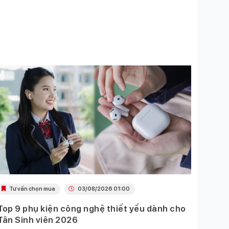
Tư vấn chọn mua
03/08/2026 01:00
Khu
Top 9 phụ kiện công nghệ thiết yếu dành cho
Ưu đã
Tân Sinh viên 2026
Mobil