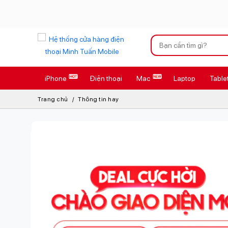
Xu hướng tìm kiếm
iPhone
Điện thoại
Mac
Laptop
Table
iPhone 17 Pro
Trang chủ
Thông tin hay
AirTag 2 Mới
AirPods 4
Apple Watch S
Osmo Pocket 
Loa Marshall