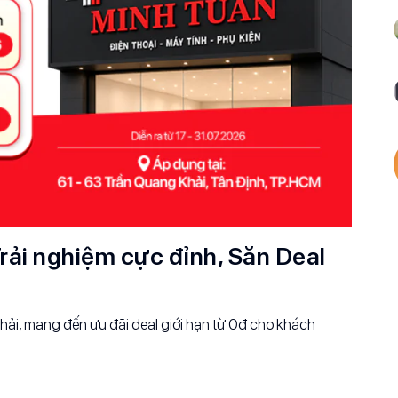
rải nghiệm cực đỉnh, Săn Deal
ải, mang đến ưu đãi deal giới hạn từ 0đ cho khách