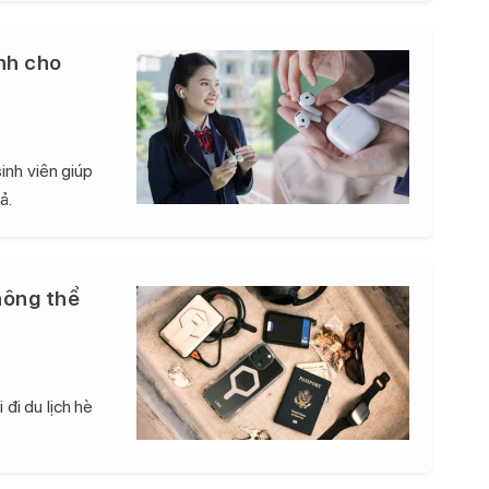
nh cho
inh viên giúp
ả.
hông thể
đi du lịch hè