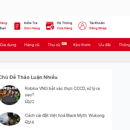
Hàng
Kiểm Tra
Hệ Thống
Tài Khoản
 Bạn
Đơn Hàng
Cửa Hàng
Đăng Nhập
Gia dụng
Hàng cũ
Thu cũ
Kèo thơm
Ưu đãi
Thông 
Chủ Đề Thảo Luận Nhiều
Roblox VNG bắt xác thực CCCD, xử lý ra
sao?
22
Cách cài đặt Việt hoá Black Myth: Wukong
14