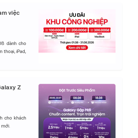
àm việc
08 dành cho
 thoại, iPad,
alaxy Z
nh cho khách
 mới.