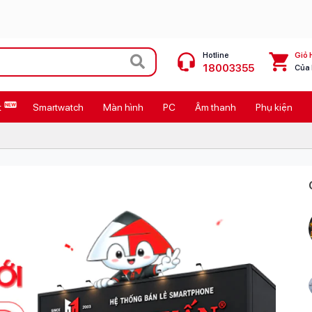
Hotline
Giỏ 
18003355
Của
t
Smartwatch
Màn hình
PC
Âm thanh
Phụ kiện
 Max
MacBook Neo giá tốt
Galaxy Z8 Series
OPPO Reno16
11
Ốp lưng Pitaka
4
Ốp lưng Apple
Cốc sạc Apple