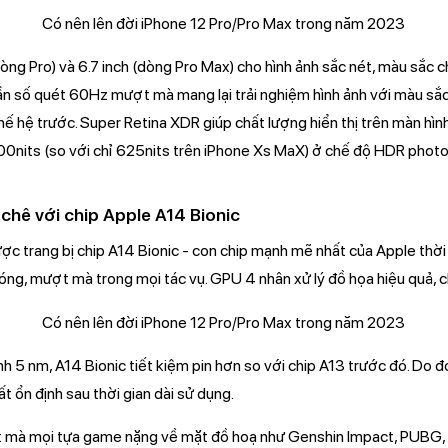
òng Pro) và 6.7 inch (dòng Pro Max) cho hình ảnh sắc nét, màu sắc 
 số quét 60Hz mượt mà mang lại trải nghiệm hình ảnh với màu sắc rự
thế hệ trước. Super Retina XDR giúp chất lượng hiển thị trên màn hìn
200nits (so với chỉ 625nits trên iPhone Xs MaX) ở chế độ HDR photo
chê với chip Apple A14 Bionic
ợc trang bị chip A14 Bionic - con chip mạnh mẽ nhất của Apple thờ
hóng, mượt mà trong mọi tác vụ. GPU 4 nhân xử lý đồ họa hiệu quả, 
ình 5 nm, A14 Bionic tiết kiệm pin hơn so với chip A13 trước đó. Do đ
 ổn định sau thời gian dài sử dụng.
 mà mọi tựa game nặng về mặt đồ hoạ như Genshin Impact, PUBG, 