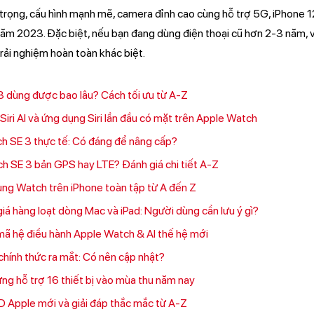
g trọng, cấu hình mạnh mẽ, camera đỉnh cao cùng hỗ trợ 5G, iPhone 
ăm 2023. Đặc biệt, nếu bạn đang dùng điện thoại cũ hơn 2-3 năm, v
rải nghiệm hoàn toàn khác biệt.
3 dùng được bao lâu? Cách tối ưu từ A-Z
iri AI và ứng dụng Siri lần đầu có mặt trên Apple Watch
h SE 3 thực tế: Có đáng để nâng cấp?
 SE 3 bản GPS hay LTE? Đánh giá chi tiết A-Z
ng Watch trên iPhone toàn tập từ A đến Z
iá hàng loạt dòng Mac và iPad: Người dùng cần lưu ý gì?
 mã hệ điều hành Apple Watch & AI thế hệ mới
hính thức ra mắt: Có nên cập nhật?
ng hỗ trợ 16 thiết bị vào mùa thu năm nay
D Apple mới và giải đáp thắc mắc từ A-Z