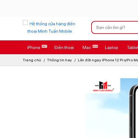
Xu hướng tìm kiếm
iPhone
Điện thoại
Mac
Laptop
Table
iPhone 17 Pro
Trang chủ
Thông tin hay
Lên đời ngay iPhone 12 Pro/Pro M
AirTag 2 Mới
AirPods 4
Apple Watch S
Osmo Pocket 
Loa Marshall