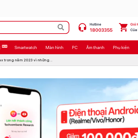
Hotline
Giỏ 
18003355
Của
t
Smartwatch
Màn hình
PC
Âm thanh
Phụ kiện
 Max
MacBook Neo giá tốt
ax trong năm 2023 vì những...
Galaxy Z8 Series
OPPO Reno16
11
Ốp lưng Pitaka
4
Ốp lưng Apple
Cốc sạc Apple