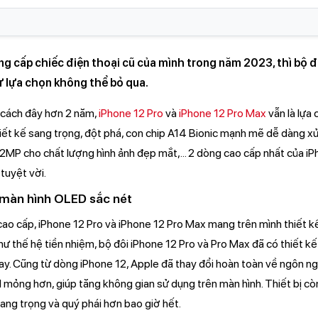
 cấp chiếc điện thoại cũ của mình trong năm 2023, thì bộ đ
ự lựa chọn không thể bỏ qua.
 cách đây hơn 2 năm,
iPhone 12 Pro
và
iPhone 12 Pro Max
vẫn là lựa
ết kế sang trọng, đột phá, con chip A14 Bionic mạnh mẽ dễ dàng xử 
2MP cho chất lượng hình ảnh đẹp mắt,... 2 dòng cao cấp nhất của iP
tuyệt vời.
, màn hình OLED sắc nét
cao cấp, iPhone 12 Pro và iPhone 12 Pro Max mang trên mình thiết k
hư thế hệ tiền nhiệm, bộ đôi iPhone 12 Pro và Pro Max đã có thiết 
y. Cũng từ dòng iPhone 12, Apple đã thay đổi hoàn toàn về ngôn ng
l mỏng hơn, giúp tăng không gian sử dụng trên màn hình. Thiết bị c
 sang trọng và quý phái hơn bao giờ hết.