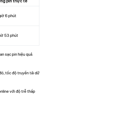
ng pin thực tế
giờ 6 phút
giờ 53 phút
an sạc pin hiệu quả.
đó, tốc độ truyền tải dữ
nline với độ trễ thấp