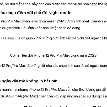
hế, bộ đôi điện thoại này còn cân được các tác vụ đồ hoạ nặng mà
iêu chụp đêm với chế độ Night mode
 Pro/Pro Max chính là bộ 3 camera 12MP cực kỳ linh hoạt. Camera g
p được nhiều kiểu ảnh khác nhau một cách dễ dàng.
à Deep Fusion giúp xử lý những bức ảnh sắc nét, chi tiết ngay cả k
 12 Pro/Pro Max đáp ứng tốt nhu cầu chụp ảnh của đa số người dùn
 ngày dài mà không lo hết pin
ip mạnh mẽ, nhưng iPhone 12 Pro/Pro Max vẫn cho thời lượng pin tốt
tới 3687 mAh (Pro Max) hoàn toàn đủ đáp ứng nhu cầu sử dụng cả n