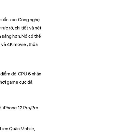
chuẩn xác. Công nghệ
c rỡ, chi tiết và nét
h sáng hơn. Nó có thể
 và 4K movie , thỏa
i điểm đó. CPU 6 nhân
chơi game cực đã.
ó, iPhone 12 Pro/Pro
Liên Quân Mobile,