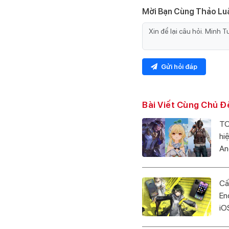
Mời Bạn Cùng Thảo Lu
Gửi hỏi đáp
Bài Viết Cùng Chủ Đ
TO
hi
An
Cấ
En
iO