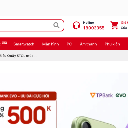
Hotline
Giỏ 
18003355
Của
t
Smartwatch
Màn hình
PC
Âm thanh
Phụ kiện
 Max
MacBook Neo giá tốt
 Siêu Quẩy ĐTCL mùa...
Galaxy Z8 Series
OPPO Reno16
11
Ốp lưng Pitaka
4
Ốp lưng Apple
Cốc sạc Apple