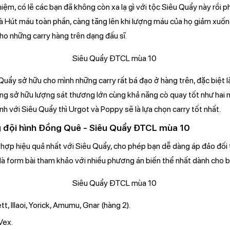
hiệm, có lẽ các bạn đã không còn xa lạ gì với tộc Siêu Quẩy này rồi 
 Hút máu toàn phần, càng tăng lên khi lượng máu của họ giảm xuống
cho những carry hàng trên dạng đấu sĩ.
 Quẩy sở hữu cho mình những carry rất bá đạo ở hàng trên, đặc biệt 
hông sở hữu lượng sát thương lớn cùng khả năng cò quay tốt như hai nh
h với Siêu Quẩy thì Urgot và Poppy sẽ là lựa chọn carry tốt nhất.
 đội hình Đồng Quê - Siêu Quẩy ĐTCL mùa 10
hợp hiệu quả nhất với Siêu Quẩy, cho phép bạn dễ dàng áp đảo đối 
là form bài tham khảo với nhiều phương án biến thể nhất dành cho b
t, Illaoi, Yorick, Amumu, Gnar (hàng 2).
 Vex.