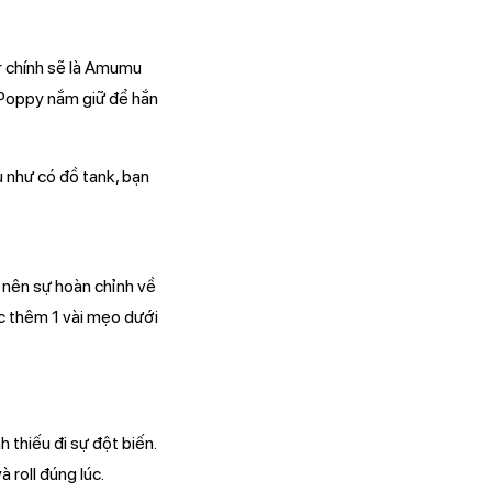
r chính sẽ là Amumu
 Poppy nắm giữ để hắn
 như có đồ tank, bạn
 nên sự hoàn chỉnh về
ọc thêm 1 vài mẹo dưới
h thiếu đi sự đột biến.
 roll đúng lúc.