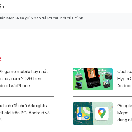
ận
ề
P game mobile hay nhất
Cách cà
ện nay năm 2026 trên
HyperOS
droid và iPhone
Androi
u hình để chơi Arknights
Google
dfield trên PC, Android và
Maps -
S
dụng n