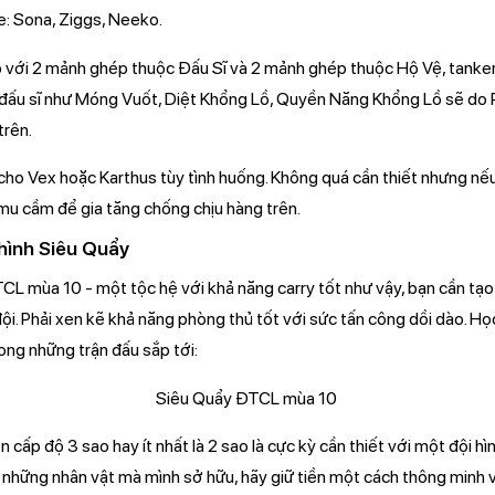
: Sona, Ziggs, Neeko.
 với 2 mảnh ghép thuộc Đấu Sĩ và 2 mảnh ghép thuộc Hộ Vệ, tanke
ng đấu sĩ như Móng Vuốt, Diệt Khổng Lồ, Quyền Năng Khổng Lồ sẽ do
trên.
cho Vex hoặc Karthus tùy tình huống. Không quá cần thiết nhưng nếu
umu cầm để gia tăng chống chịu hàng trên.
 hình Siêu Quẩy
CL mùa 10 - một tộc hệ với khả năng carry tốt như vậy, bạn cần tạo
ội. Phải xen kẽ khả năng phòng thủ tốt với sức tấn công dồi dào. H
ong những trận đấu sắp tới:
n cấp độ 3 sao hay ít nhất là 2 sao là cực kỳ cần thiết với một đội hìn
o những nhân vật mà mình sở hữu, hãy giữ tiền một cách thông minh và