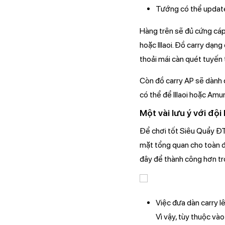
Tướng có thể update
Hàng trên sẽ đủ cứng cáp
hoặc Illaoi. Đồ carry dạ
thoải mái càn quét tuyến 
Còn đồ carry AP sẽ dành 
có thể để Illaoi hoặc Am
Một vài lưu ý với đội
Để chơi tốt Siêu Quẩy ĐT
mặt tổng quan cho toàn đ
đây để thành công hơn tr
Việc đưa dàn carry lê
Vì vậy, tùy thuộc và