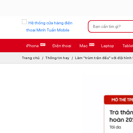
Xu hướng tìm kiếm
iPhone
Điện thoại
Mac
Laptop
Table
iPhone 17 Pro
Trang chủ
Thông tin hay
Làm "trùm trận đấu" với đội hình
AirTag 2 Mới
AirPods 4
Apple Watch S
Osmo Pocket 
Loa Marshall