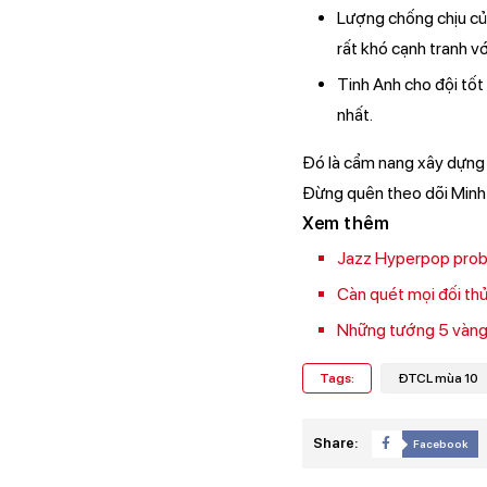
Lượng chống chịu của
rất khó cạnh tranh v
Tinh Anh cho đội tố
nhất.
Đó là cẩm nang xây dựng 
Đừng quên theo dõi Minh 
Xem thêm
Jazz Hyperpop probui
Càn quét mọi đối th
Những tướng 5 vàng 
Tags:
ĐTCL mùa 10
Share:
Facebook