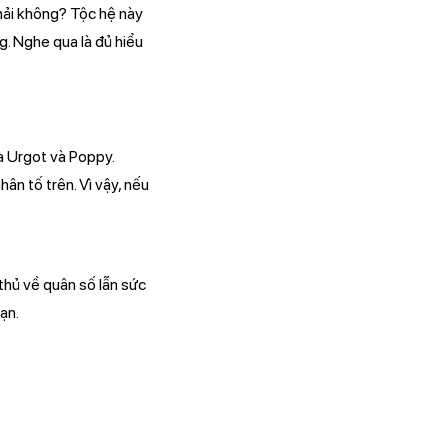
phải không? Tộc hệ này
. Nghe qua là đủ hiểu
là Urgot và Poppy.
ân tố trên. Vì vậy, nếu
thủ về quân số lẫn sức
ạn.