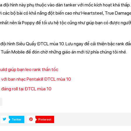
 đội hình này phụ thuộc vào dàn tanker với mốc kích hoạt khá thấp. Đ
ới các bộ bài có khả năng đột biến cao như Heartsteel, True Damage 
t nhất nên là Poppy để tối ưu hệ tộc cũng như giúp bạn có được ng
đội hình Siêu Quẩy ĐTCL mùa 10. Lưu ngay để cải thiện bậc rank đ
Tuấn Mobile để đón chờ những giáo án mới từ phía chúng tôi nhé.
ld giúp bạn leo rank thần tốc
ủ với ban nhạc Pentakill ĐTCL mùa 10
đáng roll tại ĐTCL mùa 10
Twitter
Pinterest