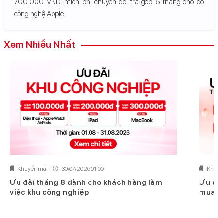
700.000 VND, miễn phí chuyển đổi trả góp 6 tháng cho đồ
công nghệ Apple.
Xem Nhiều Nhất
Khuyến mãi
30/07/2026 01:00
Khu
Ưu đãi tháng 8 dành cho khách hàng làm
Ưu đ
việc khu công nghiệp
mua 