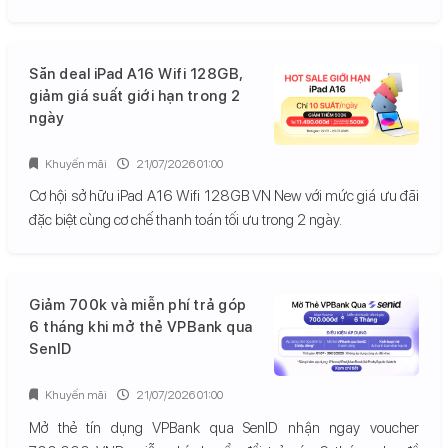
Săn deal iPad A16 Wifi 128GB,
giảm giá suất giới hạn trong 2
ngày
Khuyến mãi
21/07/2026 01:00
Cơ hội sở hữu iPad A16 Wifi 128GB VN New với mức giá ưu đãi
đặc biệt cùng cơ chế thanh toán tối ưu trong 2 ngày.
Giảm 700k và miễn phí trả góp
6 tháng khi mở thẻ VPBank qua
SenID
Khuyến mãi
21/07/2026 01:00
Mở thẻ tín dụng VPBank qua SenID nhận ngay voucher