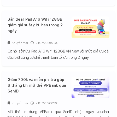
Săn deal iPad A16 Wifi 128GB,
giảm giá suất giới hạn trong 2
ngày
Khuyến mãi
21/07/2026 01:00
Cơ hội sở hữu iPad A16 Wifi 128GB VN New với mức giá ưu đãi
đặc biệt cùng cơ chế thanh toán tối ưu trong 2 ngày.
Giảm 700k và miễn phí trả góp
6 tháng khi mở thẻ VPBank qua
SenID
Khuyến mãi
21/07/2026 01:00
Mở thẻ tín dụng VPBank qua SenID nhận ngay voucher