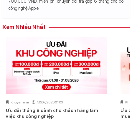
700.000 VND, miễn phí chuyển đổi trả góp 6 tháng cho đồ
công nghệ Apple.
Xem Nhiều Nhất
Khuyến mãi
30/07/2026 01:00
Khu
Ưu đãi tháng 8 dành cho khách hàng làm
Ưu đ
việc khu công nghiệp
mua 