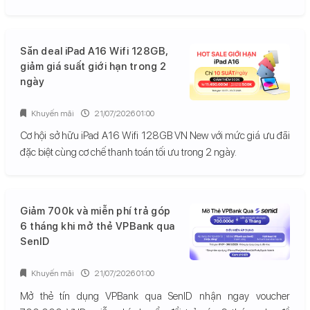
Săn deal iPad A16 Wifi 128GB,
giảm giá suất giới hạn trong 2
ngày
Khuyến mãi
21/07/2026 01:00
Cơ hội sở hữu iPad A16 Wifi 128GB VN New với mức giá ưu đãi
đặc biệt cùng cơ chế thanh toán tối ưu trong 2 ngày.
Giảm 700k và miễn phí trả góp
6 tháng khi mở thẻ VPBank qua
SenID
Khuyến mãi
21/07/2026 01:00
Mở thẻ tín dụng VPBank qua SenID nhận ngay voucher