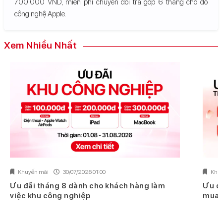
700.000 VND, miễn phí chuyển đổi trả góp 6 tháng cho đồ
công nghệ Apple.
Xem Nhiều Nhất
Khuyến mãi
30/07/2026 01:00
Khu
Ưu đãi tháng 8 dành cho khách hàng làm
Ưu đ
việc khu công nghiệp
mua 