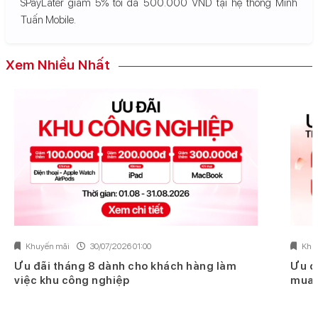
SPayLater giảm 5% tối đa 500.000 VND tại hệ thống Minh
Tuấn Mobile.
Xem Nhiều Nhất
Khuyến mãi
30/07/2026 01:00
Khu
Ưu đãi tháng 8 dành cho khách hàng làm
Ưu đ
việc khu công nghiệp
mua 