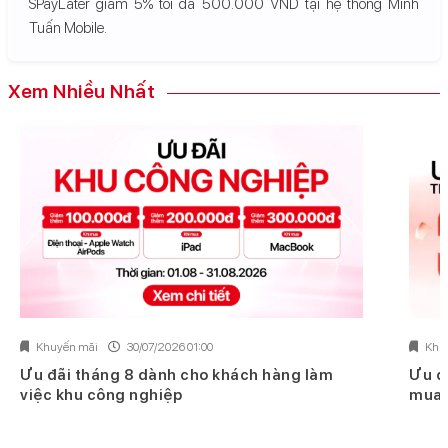
SPayLater giảm 5% tối đa 500.000 VND tại hệ thống Minh
Tuấn Mobile.
Xem Nhiều Nhất
Khuyến mãi
30/07/2026 01:00
Khu
Ưu đãi tháng 8 dành cho khách hàng làm
Ưu đ
việc khu công nghiệp
mua 