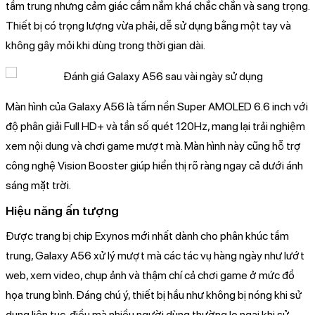
tầm trung nhưng cảm giác cầm nắm khá chắc chắn và sang trọng.
Thiết bị có trọng lượng vừa phải, dễ sử dụng bằng một tay và
không gây mỏi khi dùng trong thời gian dài.
Màn hình của Galaxy A56 là tấm nền Super AMOLED 6.6 inch với
độ phân giải Full HD+ và tần số quét 120Hz, mang lại trải nghiệm
xem nội dung và chơi game mượt mà. Màn hình này cũng hỗ trợ
công nghệ Vision Booster giúp hiển thị rõ ràng ngay cả dưới ánh
sáng mặt trời.
Hiệu năng ấn tượng
Được trang bị chip Exynos mới nhất dành cho phân khúc tầm
trung, Galaxy A56 xử lý mượt mà các tác vụ hàng ngày như lướt
web, xem video, chụp ảnh và thậm chí cả chơi game ở mức đồ
họa trung bình. Đáng chú ý, thiết bị hầu như không bị nóng khi sử
dụng liên tục, điều mà nhiều người dùng thường lo ngại khi sử