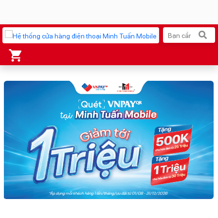
Xu hướng tìm kiếm
iPhone 17 Pro Max
MacBook Neo giá tốt
AirTag 2 Mới
Galaxy Z8 Series
AirPods 4
OPPO Reno16
Apple Watch S11
Ốp lưng Pitaka
Osmo Pocket 4
Ốp lưng Apple
Loa Marshall
Cốc sạc Apple