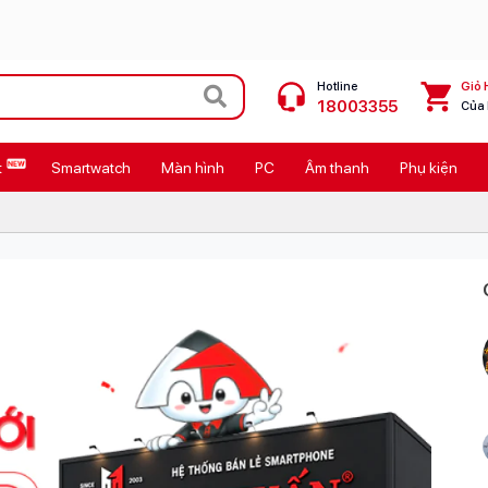
Hotline
Giỏ 
18003355
Của
t
Smartwatch
Màn hình
PC
Âm thanh
Phụ kiện
 Max
MacBook Neo giá tốt
Galaxy Z8 Series
OPPO Reno16
11
Ốp lưng Pitaka
4
Ốp lưng Apple
Cốc sạc Apple