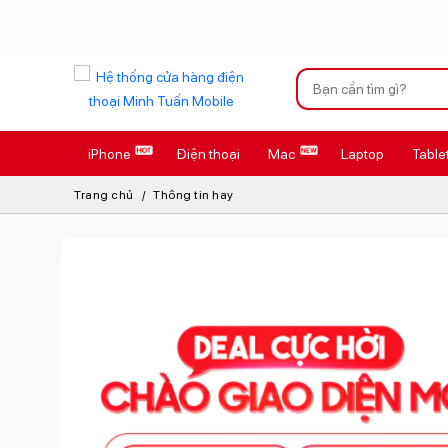
Xu hướng tìm kiếm
iPhone
Điện thoại
Mac
Laptop
Table
iPhone 17 Pro
Trang chủ
Thông tin hay
AirTag 2 Mới
AirPods 4
Apple Watch S
Osmo Pocket 
Loa Marshall