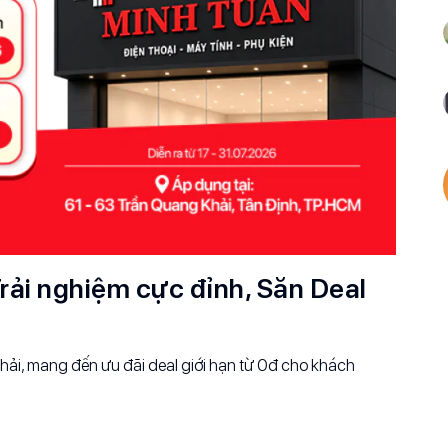
rải nghiệm cực đỉnh, Săn Deal
ải, mang đến ưu đãi deal giới hạn từ 0đ cho khách