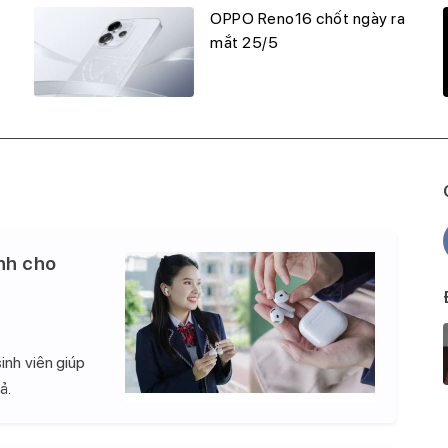
OPPO Reno16 chốt ngày ra
mắt 25/5
nh cho
inh viên giúp
ả.