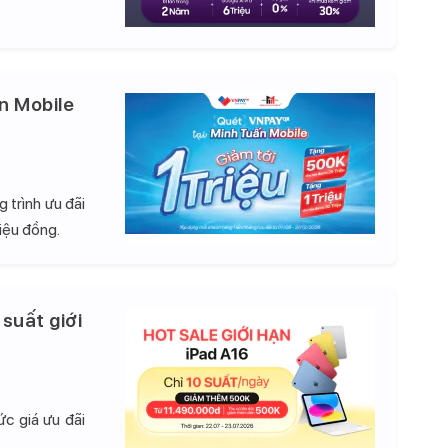
n Mobile
 trình ưu đãi
iệu đồng.
 suất giới
c giá ưu đãi