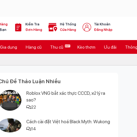
Hàng
Kiểm Tra
Hệ Thống
Tài Khoản
 Bạn
Đơn Hàng
Cửa Hàng
Đăng Nhập
Gia dụng
Hàng cũ
Thu cũ
Kèo thơm
Ưu đãi
Thông 
Chủ Đề Thảo Luận Nhiều
Roblox VNG bắt xác thực CCCD, xử lý ra
sao?
22
Cách cài đặt Việt hoá Black Myth: Wukong
14