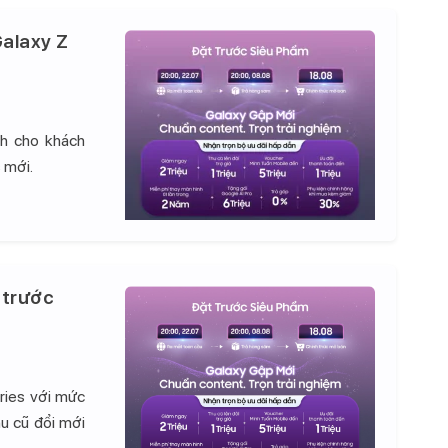
alaxy Z
nh cho khách
 mới.
 trước
ries với mức
hu cũ đổi mới