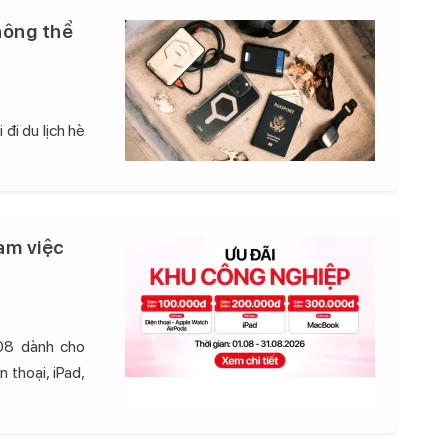
hông thể
đi du lịch hè
àm việc
08 dành cho
 thoại, iPad,