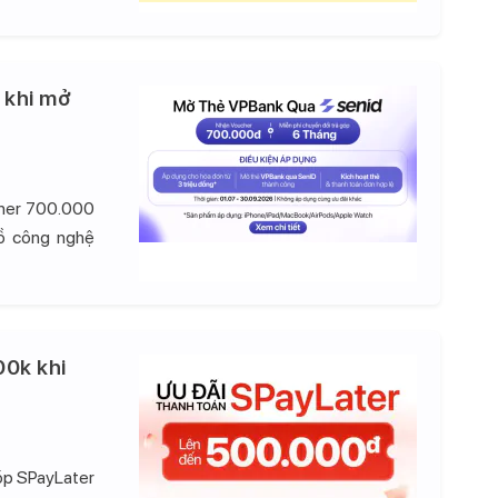
 khi mở
cher 700.000
đồ công nghệ
00k khi
góp SPayLater