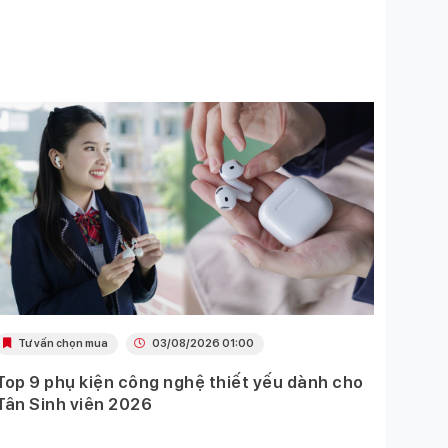
Tư vấn chọn mua
03/08/2026 01:00
Khu
Top 9 phụ kiện công nghệ thiết yếu dành cho
Ưu đã
Tân Sinh viên 2026
Mobil