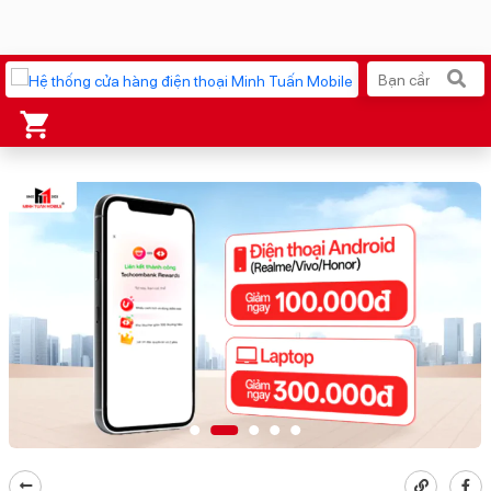
Xu hướng tìm kiếm
iPhone 17 Pro Max
MacBook Neo giá tốt
AirTag 2 Mới
Galaxy Z8 Series
AirPods 4
OPPO Reno16
Apple Watch S11
Ốp lưng Pitaka
Osmo Pocket 4
Ốp lưng Apple
Loa Marshall
Cốc sạc Apple