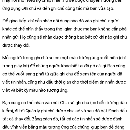
nhận lời mời. Nếu họ chấp nhận, họ sẽ được chuyển hướng đến
ứng dụng Ghi chú và đến ghi chú cộng tác mà bạn vừa tạo.
Để giao tiếp, chỉ cần nhập nội dung nào đó vào ghi chú, người
khác có thể nhìn thấy trong thời gian thực mà bạn không cần phải
nhấn gửi. Họ cũng sẽ nhận được thông báo bất cứ khi nào ghi chú
được thay đổi.
Mỗi người trong ghi chú sẽ có một màu tương ứng xuất hiện (chỉ
trong giây lát) để những người khác biết ai đã gõ cái gì. Bạn cũng
có thể vuốt sang phải từ giữa ghi chú để xem tên của người đã
viết tin nhắn, cũng như dấu thời gian cho thời điểm tin nhắn được
viết và bất kỳ màu nào tương ứng.
Bạn cũng có thể nhấn vào nút Chia sẻ ghi chú (có biểu tượng dấu
kiểm), đi tới Quản lý ghi chú được chia sẻ và sau đó bật Đánh dấu
tất cả thay đổi. Bằng cách đó, tất cả các tin nhắn sẽ được đánh
dấu vĩnh viễn bằng màu tương ứng của chúng, giúp bạn dễ dàng