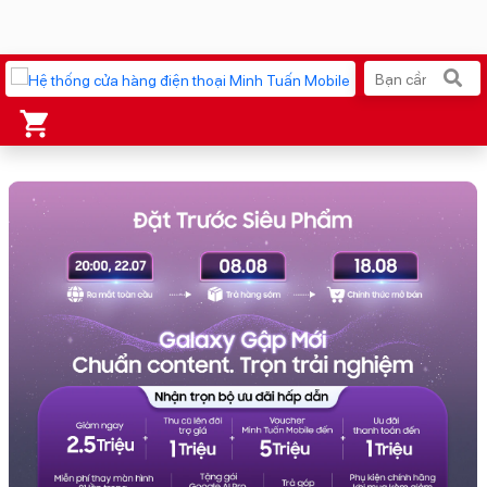
Xu hướng tìm kiếm
iPhone 17 Pro Max
MacBook Neo giá tốt
AirTag 2 Mới
Galaxy Z8 Series
AirPods 4
OPPO Reno16
Apple Watch S11
Ốp lưng Pitaka
Osmo Pocket 4
Ốp lưng Apple
Loa Marshall
Cốc sạc Apple