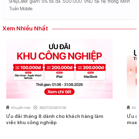
SPayLater giảm 5% tối đa 500.000 VND tại hệ thống Minh
Tuấn Mobile.
Xem Nhiều Nhất
Khuyến mãi
30/07/2026 01:00
Khu
Ưu đãi tháng 8 dành cho khách hàng làm
Ưu đ
việc khu công nghiệp
mua 