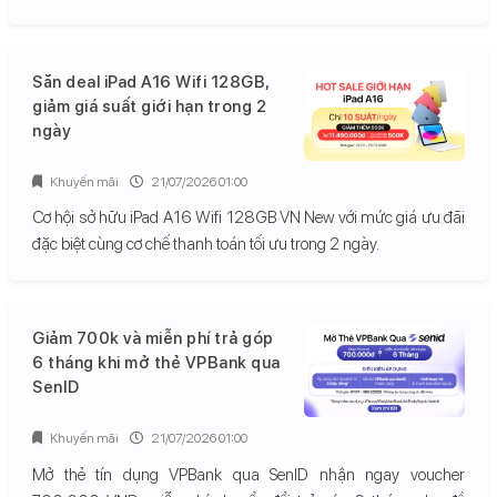
Săn deal iPad A16 Wifi 128GB,
giảm giá suất giới hạn trong 2
ngày
Khuyến mãi
21/07/2026 01:00
Cơ hội sở hữu iPad A16 Wifi 128GB VN New với mức giá ưu đãi
đặc biệt cùng cơ chế thanh toán tối ưu trong 2 ngày.
Giảm 700k và miễn phí trả góp
6 tháng khi mở thẻ VPBank qua
SenID
Khuyến mãi
21/07/2026 01:00
Mở thẻ tín dụng VPBank qua SenID nhận ngay voucher