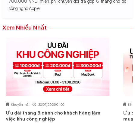
700.000 VND, miễn phí chuyển đổi trả góp 6 tháng cho đồ
công nghệ Apple.
Xem Nhiều Nhất
Khuyến mãi
30/07/2026 01:00
Khu
Ưu đãi tháng 8 dành cho khách hàng làm
Ưu đ
việc khu công nghiệp
mua 