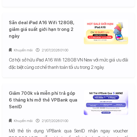
Săn deal iPad A16 Wifi 128GB,
giảm giá suất giới hạn trong 2
ngày
Khuyến mãi
21/07/2026 01:00
Cơ hội sở hữu iPad A16 Wifi 128GB VN New với mức giá ưu đãi
đặc biệt cùng cơ chế thanh toán tối ưu trong 2 ngày.
Giảm 700k và miễn phí trả góp
6 tháng khi mở thẻ VPBank qua
SenID
Khuyến mãi
21/07/2026 01:00
Mở thẻ tín dụng VPBank qua SenID nhận ngay voucher