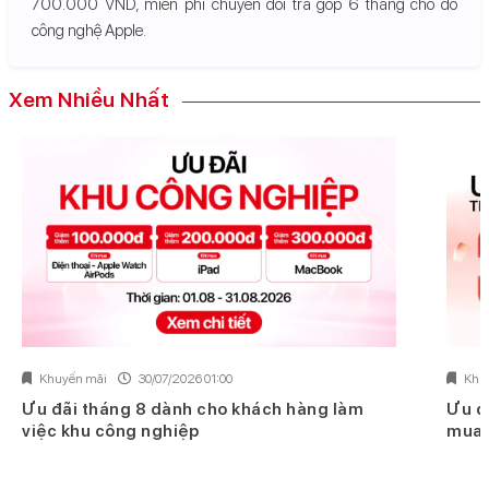
700.000 VND, miễn phí chuyển đổi trả góp 6 tháng cho đồ
công nghệ Apple.
Xem Nhiều Nhất
Khuyến mãi
30/07/2026 01:00
Khu
Ưu đãi tháng 8 dành cho khách hàng làm
Ưu đ
việc khu công nghiệp
mua 