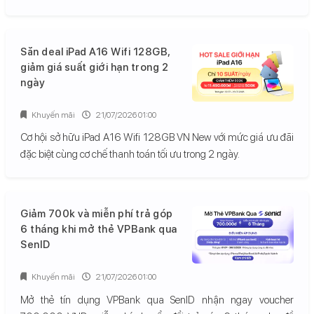
Săn deal iPad A16 Wifi 128GB,
giảm giá suất giới hạn trong 2
ngày
Khuyến mãi
21/07/2026 01:00
Cơ hội sở hữu iPad A16 Wifi 128GB VN New với mức giá ưu đãi
đặc biệt cùng cơ chế thanh toán tối ưu trong 2 ngày.
Giảm 700k và miễn phí trả góp
6 tháng khi mở thẻ VPBank qua
SenID
Khuyến mãi
21/07/2026 01:00
Mở thẻ tín dụng VPBank qua SenID nhận ngay voucher