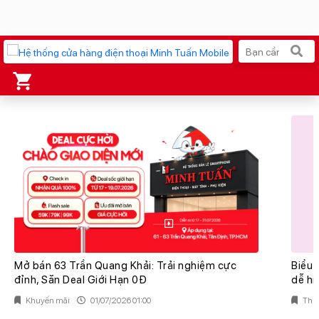
Xu hướng tìm kiếm
iPhone 17 Pro Max
MacBook Neo giá tốt
AirTag 2 Mới
Galaxy Z8 Series
AirPods 4
OPPO Reno16
Apple Watch S11
Ốp lưng Pitaka
Osmo Pocket 4
Ốp lưng Apple
Mở bán 63 Trần Quang Khải: Trải nghiệm cực
Biểu 
đỉnh, Săn Deal Giới Hạn 0Đ
dễ hi
Loa Marshall
Cốc sạc Apple
Khuyến mãi
01/07/2026 01:00
Thủ 