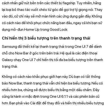
cách nhấn giữ nút bên trên các thiết bị flagship. Tuy nhiên, hãng
lại loại bỏ thao tác vuốt chéo từ góc để gọi trợ lý giọng nói. Thay
vào đó, cử chỉ này sẽ mở màn hình các ứng dụng gần đây. Không
có cách nào để khôi phục chức năng ban đầu, ngay cả khi bạn sử
dụng mô-đun Home Up trong Good Lock.
Chỉ hiển thị 3 biểu tượng trên thanh trạng thái
Samsung đã thiết kế lại thanh trạng thái trong One UI 7 để dành
chỗ cho Now Bar ở góc trên bên trái. Hệ quả là các điện thoại
Galaxy chạy One UI 7 chỉ hiển thị tối đa ba biểu tượng trên thanh
trạng thái.
Không có cách nào khắc phục giới hạn này. Dù bạn có tắt thông
báo Now Bar, thanh trạng thái vẫn chỉ hiện ba biểu tượng. Nếu có
nhiều hơn ba, chúng sẽ được biểu thị bằng một dấu chấm. Đây
cũng là hành vi mặc định trong One UI 6.1.1 và các phiên bản cũ
hơn. Bạn phải vào Cài đặt để thay đổi và hiển thị nhiều biểu tượng