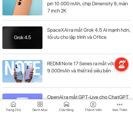
pin 10.000 mAh, chip Dimensity 9, màn
7 inch 2K
SpaceXAI ra mắt Grok 4.5 AI mạnh hơn,
tối ưu cho lập trình và Office
REDMI Note 17 Series ra mắt với pin
9.000mAh và thiết kế siêu bền
OpenAI ra mắt GPT-Live cho ChatGPT
Voice nghe nói tự nhiên hơn
Trang Chủ
Danh Mục
Cửa Hàng
Thành Viên
Xem Thêm