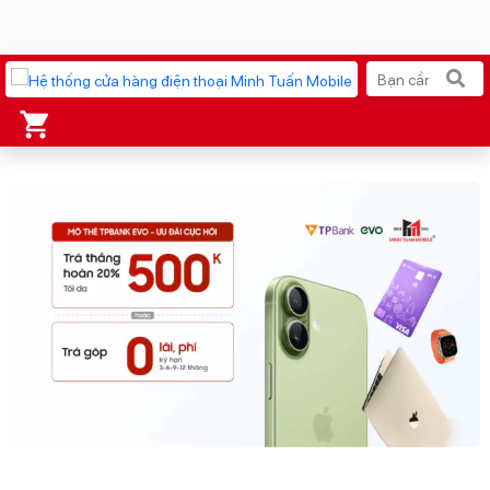
Xu hướng tìm kiếm
iPhone 17 Pro Max
MacBook Neo giá tốt
AirTag 2 Mới
Galaxy Z8 Series
AirPods 4
OPPO Reno16
Apple Watch S11
Ốp lưng Pitaka
Osmo Pocket 4
Ốp lưng Apple
Loa Marshall
Cốc sạc Apple