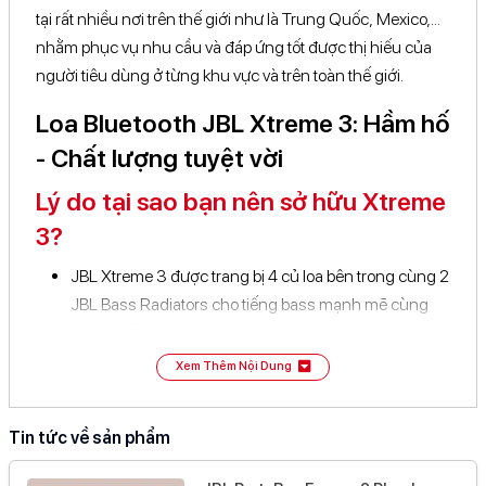
Hãng
JBL
tại rất nhiều nơi trên thế giới như là Trung Quốc, Mexico,...
nhằm phục vụ nhu cầu và đáp ứng tốt được thị hiếu của
Sản xuất tại
Đang cập nhật
người tiêu dùng ở từng khu vực và trên toàn thế giới.
Bảo hành
12 tháng chính hãng tại Trung Tâm Bảo Hành JBL
Loa Bluetooth JBL Xtreme 3: Hầm hố
- Chất lượng tuyệt vời
Lý do tại sao bạn nên sở hữu Xtreme
3?
JBL Xtreme 3 được trang bị 4 củ loa bên trong cùng 2
JBL Bass Radiators cho tiếng bass mạnh mẽ cùng
công suất lớn.
Loa gây ấn tượng mạnh mẽ với logo nổi bật.
Xem Thêm Nội Dung
JBL trang bị khả năng chống bụi, kháng nước IP67
cùng khả năng kết nối cả trăm thiết bị cùng lúc.
Tin tức về sản phẩm
Thời lượng pin của sản phẩm đạt 15h sử dụng liên