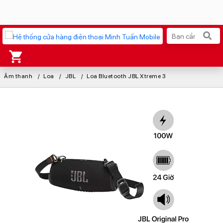
Âm thanh
Xu hướng tìm kiếm
Loa
JBL
Loa Bluetooth JBL Xtreme 3
iPhone 17 Pro Max
MacBook Neo giá tốt
AirTag 2 Mới
Galaxy Z8 Series
AirPods 4
OPPO Reno16
Apple Watch S11
Ốp lưng Pitaka
Osmo Pocket 4
Ốp lưng Apple
Loa Marshall
Cốc sạc Apple