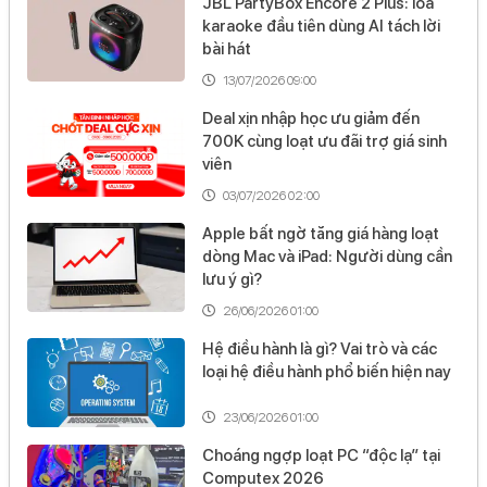
JBL PartyBox Encore 2 Plus: loa
tục.
karaoke đầu tiên dùng AI tách lời
Hỗ trợ Bluetooth 5.1.
bài hát
Bộ đổi nguồn Type-C.
13/07/2026 09:00
JBL Xtreme 3
là chiếc loa bluetooth thế hệ mới nhất của
Deal xịn nhập học ưu giảm đến
700K cùng loạt ưu đãi trợ giá sinh
dòng loa hầm hố JBL Xtreme. Với khả năng kháng nước,
viên
chống bụi vào loại "nồi đồng cối đá", chất lượng âm thanh
03/07/2026 02:00
thì trên cả tuyệt vời đáp ứng nhiều thể loại nhac, loa JBL
Xtreme 3 hứa hẹn sẽ khuynh đảo thị trường âm thanh thời
Apple bất ngờ tăng giá hàng loạt
dòng Mac và iPad: Người dùng cần
gian tới.
lưu ý gì?
26/06/2026 01:00
1. JBL Xtreme 3 - Thiết kế hầm hố, cá
Hệ điều hành là gì? Vai trò và các
loại hệ điều hành phổ biến hiện nay
tính
23/06/2026 01:00
JBL Xtreme 3
sở hữu thiết kế hầm hố tương tự như các
thế hệ trước dạng hình trụ với phần giữa loa phình to hơn
Choáng ngợp loạt PC “độc lạ” tại
Computex 2026
hai đầu. Thiết kế bo cong này giúp loa chịu được va đập,