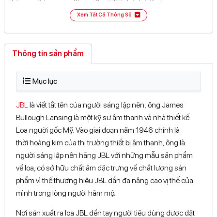
Thời gian sử dụng
Khoảng 15 giờ (Điều kiện lý tưởng)
Xem Tất Cả Thông Số
Thời gian sạc đầy
Khoảng 4-5 giờ
Kết nối không dây
Bluetooth 5.1
Thông tin sản phẩm
USB-A.
Kết nối khác
Micro USB.
AUX 3.5mm
Mục lục
Bật/tắt bluetooth
Nút Party Boost
Phím điều khiển
JBL
là viết tắt tên của người sáng lập nên, ông James
Phát/dừng chơi nhạc
Tăng/giảm âm lượng
Bullough Lansing là một kỹ sư âm thanh và nhà thiết kế
Loa người gốc Mỹ. Vào giai đoạn năm 1946 chính là
Kích thước
298.5 x 136 x 134 mm
thời hoàng kim của thị trường thiết bị âm thanh, ông là
1 x Loa JBL Xtreme 3
người sáng lập nên hãng JBL với những mẫu sản phẩm
1 x Adapter (4 x chuôi)
về loa, có sở hữu chất âm đặc trưng về chất lượng sản
Sản phẩm gồm
1 x Phiếu bảo hành
1 x Dây đeo
phẩm vì thế thương hiệu JBL dần đã nâng cao vị thế của
1 x Sách hướng dẫn sử dụng
mình trong lòng người hâm mộ.
Thương hiệu
Mỹ
Nơi sản xuất ra loa JBL đến tay người tiêu dùng được đặt