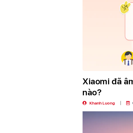
Xiaomi đã âm
nào?
Khanh Luong