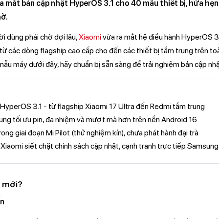
ra mắt bản cập nhật HyperOS 3.1 cho 40 mẫu thiết bị, hứa h
ờ.
 dùng phải chờ đợi lâu,
Xiaomi
vừa ra mắt hệ điều hành HyperOS 3.
từ các dòng flagship cao cấp cho đến các thiết bị tầm trung trên t
ẫu máy dưới đây, hãy chuẩn bị sẵn sàng để trải nghiệm bản cập nhậ
 HyperOS 3.1 - từ flagship Xiaomi 17 Ultra đến Redmi tầm trung
rung tối ưu pin, đa nhiệm và mượt mà hơn trên nền Android 16
ng giai đoạn Mi Pilot (thử nghiệm kín), chưa phát hành đại trà
Xiaomi siết chặt chính sách cập nhật, cạnh tranh trực tiếp Samsung
ì mới?
ến