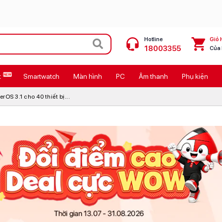
Hotline
Giỏ 
18003355
Của
t
Smartwatch
Màn hình
PC
Âm thanh
Phụ kiện
 Max
MacBook Neo giá tốt
OS 3.1 cho 40 thiết bị...
Galaxy Z8 Series
OPPO Reno16
11
Ốp lưng Pitaka
4
Ốp lưng Apple
Cốc sạc Apple