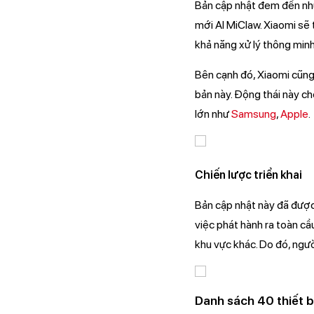
Bản cập nhật đem đến nhữn
mới AI MiClaw. Xiaomi sẽ 
khả năng xử lý thông minh
Bên cạnh đó, Xiaomi cũng 
bản này. Động thái này ch
lớn như
Samsung
,
Apple
.
Chiến lược triển khai
Bản cập nhật này đã được
việc phát hành ra toàn cầu
khu vực khác. Do đó, ngườ
Danh sách 40 thiết b