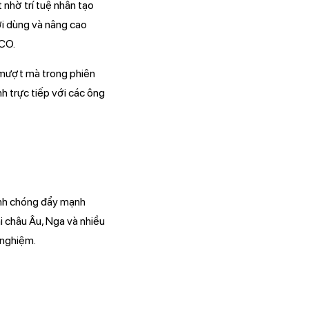
 nhờ trí tuệ nhân tạo
ời dùng và nâng cao
OCO.
m mượt mà trong phiên
h trực tiếp với các ông
hanh chóng đẩy mạnh
ại châu Âu, Nga và nhiều
 nghiệm.