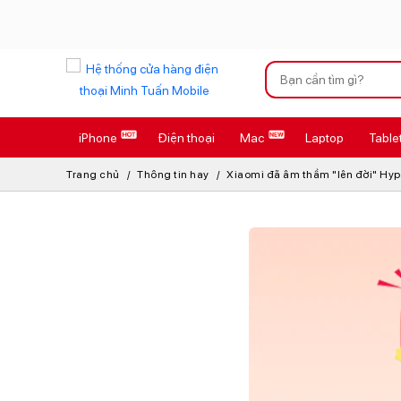
Xu hướng tìm kiếm
iPhone
Điện thoại
Mac
Laptop
Table
iPhone 17 Pro
Trang chủ
Thông tin hay
Xiaomi đã âm thầm "lên đời" Hyper
AirTag 2 Mới
AirPods 4
Apple Watch S
Osmo Pocket 
Loa Marshall