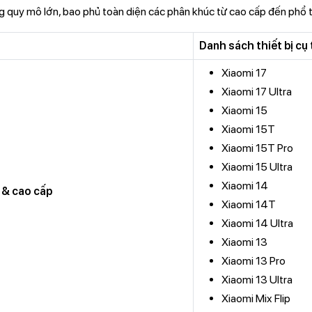
 quy mô lớn, bao phủ toàn diện các phân khúc từ cao cấp đến phổ t
Danh sách thiết bị cụ
Xiaomi 17
Xiaomi 17 Ultra
Xiaomi 15
Xiaomi 15T
Xiaomi 15T Pro
Xiaomi 15 Ultra
Xiaomi 14
 & cao cấp
Xiaomi 14T
Xiaomi 14 Ultra
Xiaomi 13
Xiaomi 13 Pro
Xiaomi 13 Ultra
Xiaomi Mix Flip