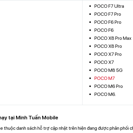
POCO F7 Ultra
POCO F7 Pro
POCO F6 Pro
POCO F6
POCO X8 Pro Max
POCO X8 Pro
POCO X7 Pro
POCO X7
POCO M8 5G
POCO M7
POCO M6 Pro
POCO M6.
ạy tại Minh Tuấn Mobile
 thuộc danh sách hỗ trợ cập nhật trên hiện đang được phân phối ch