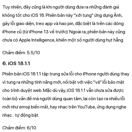
Tuy nhiên, đây cũng là khi người dùng đưa ra những đánh giá
không tốt cho iOS 18. Phiên bản này "xới tung" ứng dụng Ảnh,
gây lỗi giao diện, treo app và hao pin, đặc biệt là trên các dòng
iPhone cũ (từ iPhone 13 về trước). Ngoài ra, phiên bản này cũng
chưa có Apple Intelligence, khiến một số người dùng hụt hẫng.
Chấm điểm: 5.5/10
6. iOS 18.1.1
Phiên bản iOS 18.1.1 tập trung sửa lỗi cho iPhone người dùng thay
vì tung ra những tính năng mới, nổi bật với việc "vá" lỗi bảo mật
cho trình duyệt web. Mặc dù vậy, iOS 18.1.1 vẫn chưa sửa được
toàn bộ vấn đề mà người dùng quan tâm, lại còn tạo ra nhiều lỗi
mới như emoji biến mất, hay nhạc trên YouTube, ứng dụng nghe
nhạc... tự động bật.
Chấm điểm: 6/10