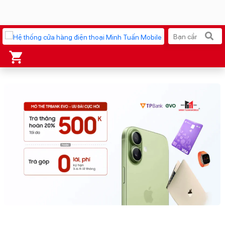
Xu hướng tìm kiếm
iPhone 17 Pro Max
MacBook Neo giá tốt
AirTag 2 Mới
Galaxy Z8 Series
AirPods 4
OPPO Reno16
Apple Watch S11
Ốp lưng Pitaka
Osmo Pocket 4
Ốp lưng Apple
Loa Marshall
Cốc sạc Apple