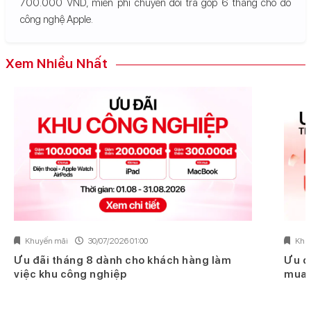
700.000 VND, miễn phí chuyển đổi trả góp 6 tháng cho đồ
công nghệ Apple.
Xem Nhiều Nhất
Khuyến mãi
30/07/2026 01:00
Khu
Ưu đãi tháng 8 dành cho khách hàng làm
Ưu đ
việc khu công nghiệp
mua 