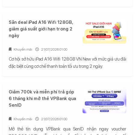
Săn deal iPad A16 Wifi 128GB,
giảm giá suất giới hạn trong 2
ngày
Khuyến mãi
21/07/2026 01:00
Cơ hội sở hữu iPad A16 Wifi 128GB VN New với mức giá ưu đãi
đặc biệt cùng cơ chế thanh toán tối ưu trong 2 ngày.
Giảm 700k và miễn phí trả góp
6 tháng khi mở thẻ VPBank qua
SenID
Khuyến mãi
21/07/2026 01:00
Mở thẻ tín dụng VPBank qua SenID nhận ngay voucher