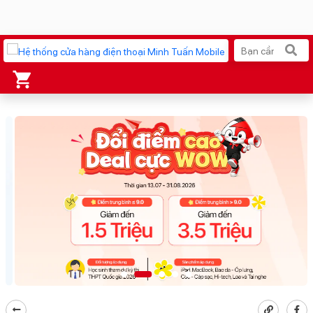
Xu hướng tìm kiếm
iPhone 17 Pro Max
MacBook Neo giá tốt
AirTag 2 Mới
Galaxy Z8 Series
AirPods 4
OPPO Reno16
Apple Watch S11
Ốp lưng Pitaka
Osmo Pocket 4
Ốp lưng Apple
Loa Marshall
Cốc sạc Apple