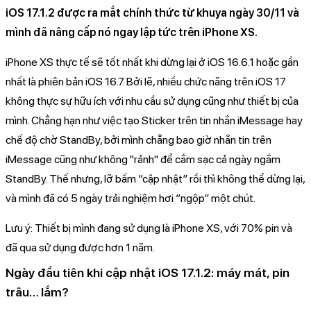
iOS 17.1.2 được ra mắt chính thức từ khuya ngày 30/11 và
mình đã nâng cấp nó ngay lập tức trên iPhone XS.
iPhone XS thực tế sẽ tốt nhất khi dừng lại ở iOS 16.6.1 hoặc gần
nhất là phiên bản iOS 16.7. Bởi lẽ, nhiều chức năng trên iOS 17
không thực sự hữu ích với nhu cầu sử dụng cũng như thiết bị của
mình. Chẳng hạn như việc tạo Sticker trên tin nhắn iMessage hay
chế độ chờ StandBy, bởi mình chẳng bao giờ nhắn tin trên
iMessage cũng như không "rảnh" để cắm sạc cả ngày ngắm
StandBy. Thế nhưng, lỡ bấm “cập nhật” rồi thì không thể dừng lại,
và mình đã có 5 ngày trải nghiệm hơi “ngộp” một chút.
Lưu ý: Thiết bị mình đang sử dụng là iPhone XS, với 70% pin và
đã qua sử dụng được hơn 1 năm.
Ngày đầu tiên khi cập nhật iOS 17.1.2: máy mát, pin
trâu… lắm?