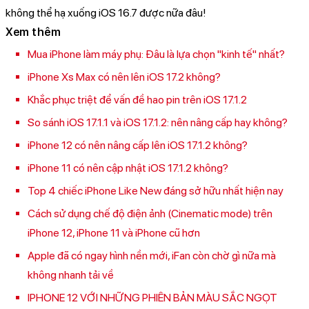
không thể hạ xuống iOS 16.7 được nữa đâu!
Xem thêm
Mua iPhone làm máy phụ: Đâu là lựa chọn "kinh tế" nhất?
iPhone Xs Max có nên lên iOS 17.2 không?
Khắc phục triệt để vấn đề hao pin trên iOS 17.1.2
So sánh iOS 17.1.1 và iOS 17.1.2: nên nâng cấp hay không?
iPhone 12 có nên nâng cấp lên iOS 17.1.2 không?
iPhone 11 có nên cập nhật iOS 17.1.2 không?
Top 4 chiếc iPhone Like New đáng sở hữu nhất hiện nay
Cách sử dụng chế độ điện ảnh (Cinematic mode) trên
iPhone 12, iPhone 11 và iPhone cũ hơn
Apple đã có ngay hình nền mới, iFan còn chờ gì nữa mà
không nhanh tải về
IPHONE 12 VỚI NHỮNG PHIÊN BẢN MÀU SẮC NGỌT