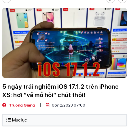
5 ngày trải nghiệm iOS 17.1.2 trên iPhone
XS: hơi “vã mồ hôi” chút thôi!
Truong Giang
06/12/2023 07:00
Mục lục