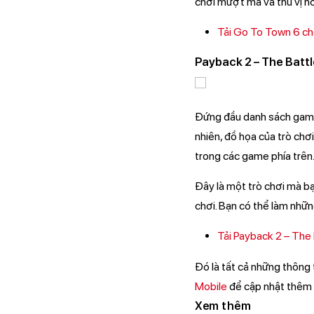
chơi mượt mà và thú vị h
Tải Go To Town 6 ch
Payback 2 – The Batt
Đứng đầu danh sách game
nhiên, đồ họa của trò chơ
trong các game phía trên
Đây là một trò chơi mà bạ
chơi. Bạn có thể làm những
Tải Payback 2 – The
Đó là tất cả những thông
Mobile
để cập nhật thêm n
Xem thêm