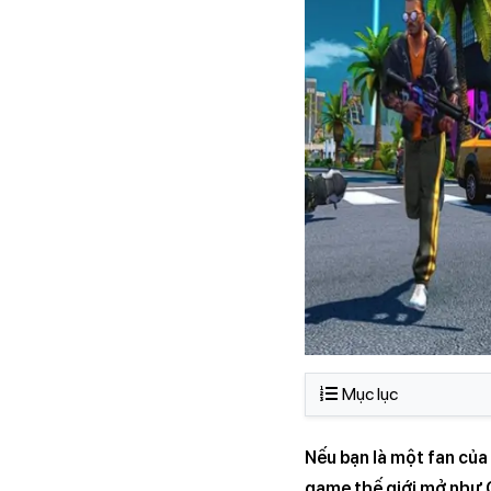
Mục lục
Nếu bạn là một fan của
game thế giới mở như 