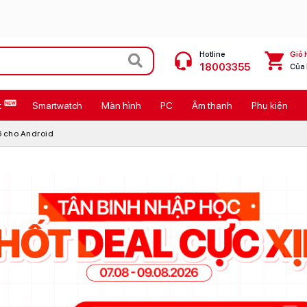
Hotline
Giỏ 
18003355
Của
t
Smartwatch
Màn hình
PC
Âm thanh
Phụ kiện
 Max
MacBook Neo giá tốt
5 cho Android
Galaxy Z8 Series
OPPO Reno16
11
Ốp lưng Pitaka
4
Ốp lưng Apple
Cốc sạc Apple