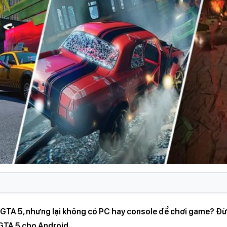
 GTA 5, nhưng lại không có PC hay console để chơi game? Đừng
GTA 5 cho Android.