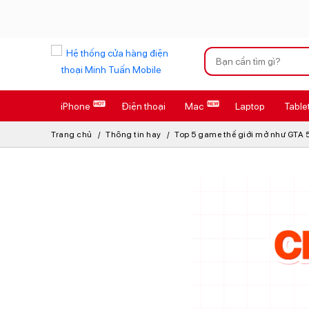
Xu hướng tìm kiếm
iPhone
Điện thoại
Mac
Laptop
Table
iPhone 17 Pro
Trang chủ
Thông tin hay
Top 5 game thế giới mở như GTA 
AirTag 2 Mới
AirPods 4
Apple Watch S
Osmo Pocket 
Loa Marshall