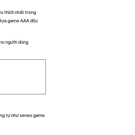
êu thích nhất trong
t tựa game AAA độc
cho người dùng
ơng tự như series game