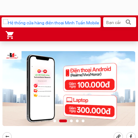
Xu hướng tìm kiếm
iPhone 17 Pro Max
MacBook Neo giá tốt
AirTag 2 Mới
Galaxy Z8 Series
AirPods 4
OPPO Reno16
Apple Watch S11
Ốp lưng Pitaka
Osmo Pocket 4
Ốp lưng Apple
Loa Marshall
Cốc sạc Apple