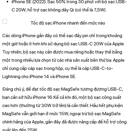
iPhone SE (2022): Sạc 50% trong 30 phút với bộ sạc USB-
C 20W; hỗ trợ sạc không dây Qi (có thể là 7,5W).
Các dòng iPhone gần đây có thể sạc đầy pin chỉ trong khoảng
một giờ hoặc ít hơn khi sử dụng bộ sạc USB-C 20W của Apple.
Tuy nhiên, bộ sạc này cần được mua riêng hoặc thay thế bằng
một trong nhiều lựa chọn từ các nhà sản xuất bên thứ ba. Apple
chỉ cung cấp cáp sạc trong hộp, cụ thể là cáp USB-C-to-
Lightning cho iPhone 14 và iPhone SE.
Đáng chú ý, để đạt tốc độ sạc MagSafe tương đương USB-C,
bạn cần sở hữu iPhone 16. Kể cả khi đó, một bộ sạc công suất
cao hơn (thường từ 30W trở lên) là cần thiết. Hầu hết phụ kiện
MagSafe vẫn giới hạn ở mức 15W, ngoại trừ bộ sạc MagSafe
chính hãng của Apple, gần đây đã được nâng cấp để hỗ trợ công
suất lên đến 25W.