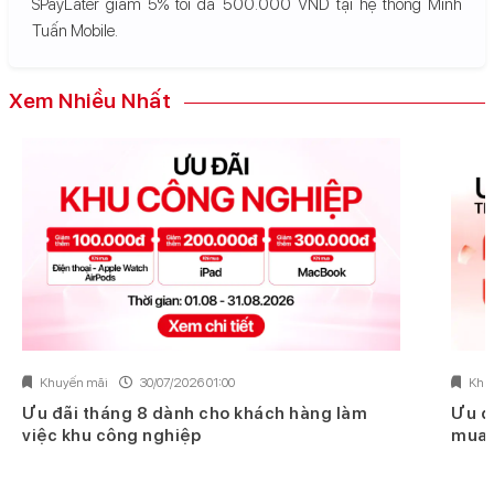
SPayLater giảm 5% tối đa 500.000 VND tại hệ thống Minh
Tuấn Mobile.
Xem Nhiều Nhất
Khuyến mãi
30/07/2026 01:00
Khu
Ưu đãi tháng 8 dành cho khách hàng làm
Ưu đ
việc khu công nghiệp
mua 