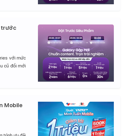
 trước
ries với mức
hu cũ đổi mới
n Mobile
 trình ưu đãi