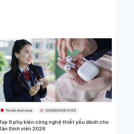
Tư vấn chọn mua
03/08/2026 01:00
Khu
Top 9 phụ kiện công nghệ thiết yếu dành cho
Ưu đã
Tân Sinh viên 2026
Mobil