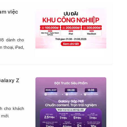
àm việc
08 dành cho
 thoại, iPad,
alaxy Z
nh cho khách
 mới.