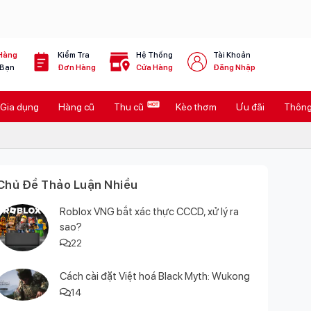
Hàng
Kiểm Tra
Hệ Thống
Tài Khoản
 Bạn
Đơn Hàng
Cửa Hàng
Đăng Nhập
Gia dụng
Hàng cũ
Thu cũ
Kèo thơm
Ưu đãi
Thông 
Chủ Đề Thảo Luận Nhiều
Roblox VNG bắt xác thực CCCD, xử lý ra
sao?
22
Cách cài đặt Việt hoá Black Myth: Wukong
14