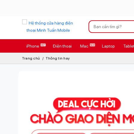
Xu hướng tìm kiếm
iPhone
Điện thoại
Mac
Laptop
Table
iPhone 17 Pro
Trang chủ
Thông tin hay
AirTag 2 Mới
AirPods 4
Apple Watch S
Osmo Pocket 
Loa Marshall