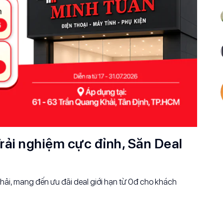
rải nghiệm cực đỉnh, Săn Deal
ải, mang đến ưu đãi deal giới hạn từ 0đ cho khách