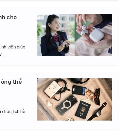
nh cho
inh viên giúp
ả.
hông thể
đi du lịch hè