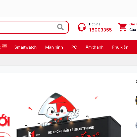
Hotline
Giỏ 
18003355
Của
t
Smartwatch
Màn hình
PC
Âm thanh
Phụ kiện
 Max
MacBook Neo giá tốt
Galaxy Z8 Series
OPPO Reno16
11
Ốp lưng Pitaka
4
Ốp lưng Apple
Cốc sạc Apple