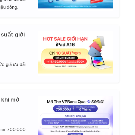
iệu đồng.
 suất giới
c giá ưu đãi
 khi mở
cher 700.000