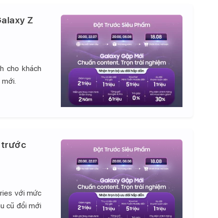
alaxy Z
nh cho khách
 mới.
 trước
ries với mức
hu cũ đổi mới