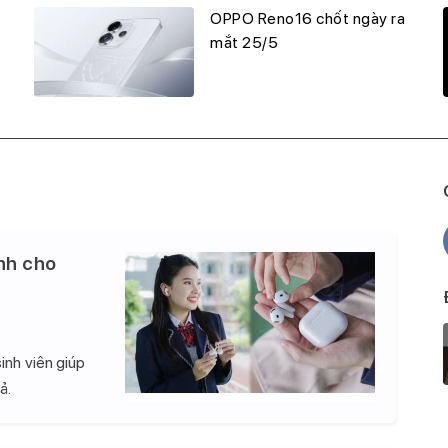
OPPO Reno16 chốt ngày ra
mắt 25/5
nh cho
inh viên giúp
ả.