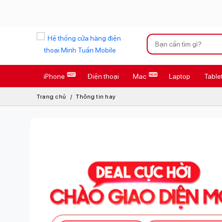
Xu hướng tìm kiếm
iPhone
Điện thoại
Mac
Laptop
Table
iPhone 17 Pro
Trang chủ
Thông tin hay
AirTag 2 Mới
AirPods 4
Apple Watch S
Osmo Pocket 
Loa Marshall