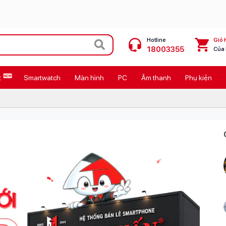
Hotline
Giỏ 
18003355
Của
t
Smartwatch
Màn hình
PC
Âm thanh
Phụ kiện
 Max
MacBook Neo giá tốt
Galaxy Z8 Series
OPPO Reno16
11
Ốp lưng Pitaka
4
Ốp lưng Apple
Cốc sạc Apple