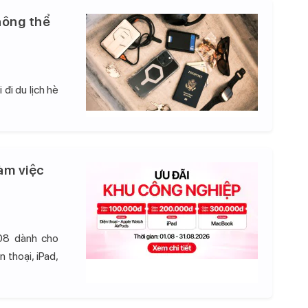
hông thể
đi du lịch hè
àm việc
08 dành cho
 thoại, iPad,