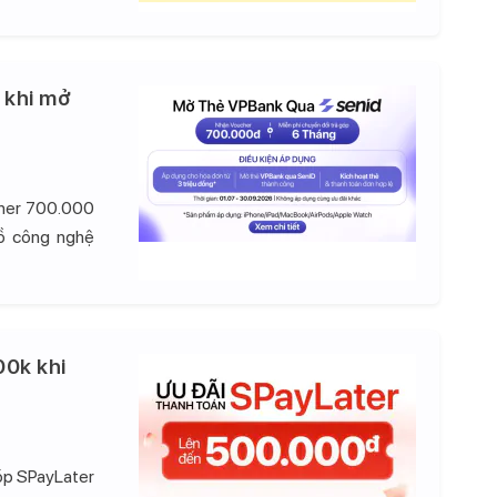
 khi mở
cher 700.000
đồ công nghệ
00k khi
góp SPayLater