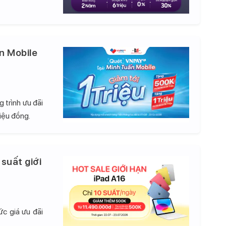
n Mobile
 trình ưu đãi
iệu đồng.
 suất giới
c giá ưu đãi