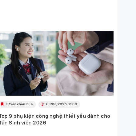
Tư vấn chọn mua
03/08/2026 01:00
Khu
Top 9 phụ kiện công nghệ thiết yếu dành cho
Ưu đã
Tân Sinh viên 2026
Mobil