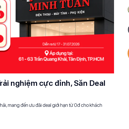
rải nghiệm cực đỉnh, Săn Deal
ải, mang đến ưu đãi deal giới hạn từ 0đ cho khách