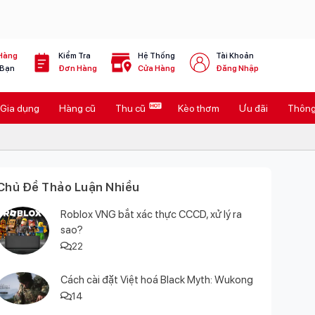
Hàng
Kiểm Tra
Hệ Thống
Tài Khoản
 Bạn
Đơn Hàng
Cửa Hàng
Đăng Nhập
Gia dụng
Hàng cũ
Thu cũ
Kèo thơm
Ưu đãi
Thông 
Chủ Đề Thảo Luận Nhiều
Roblox VNG bắt xác thực CCCD, xử lý ra
sao?
22
Cách cài đặt Việt hoá Black Myth: Wukong
14