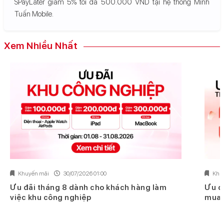
SPayLater giảm 5% tối đa 500.000 VND tại hệ thống Minh
Tuấn Mobile.
Xem Nhiều Nhất
Khuyến mãi
30/07/2026 01:00
Khu
Ưu đãi tháng 8 dành cho khách hàng làm
Ưu đ
việc khu công nghiệp
mua 