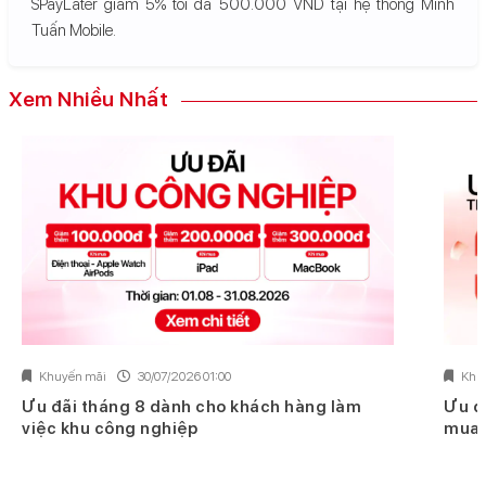
SPayLater giảm 5% tối đa 500.000 VND tại hệ thống Minh
Tuấn Mobile.
Xem Nhiều Nhất
Khuyến mãi
30/07/2026 01:00
Khu
Ưu đãi tháng 8 dành cho khách hàng làm
Ưu đ
việc khu công nghiệp
mua 