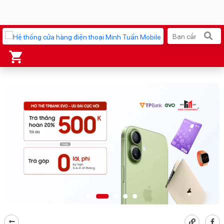
Xu hướng tìm kiếm
iPhone 17 Pro Max
MacBook Neo giá tốt
AirTag 2 Mới
Galaxy Z8 Series
AirPods 4
OPPO Reno16
Apple Watch S11
Ốp lưng Pitaka
Osmo Pocket 4
Ốp lưng Apple
Loa Marshall
Cốc sạc Apple