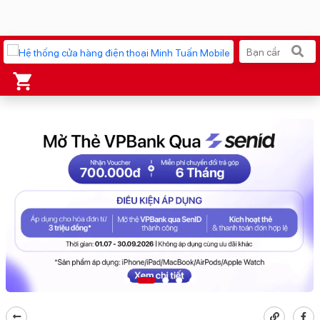
Xu hướng tìm kiếm
iPhone 17 Pro Max
MacBook Neo giá tốt
AirTag 2 Mới
Galaxy Z8 Series
AirPods 4
OPPO Reno16
Apple Watch S11
Ốp lưng Pitaka
Osmo Pocket 4
Ốp lưng Apple
Loa Marshall
Cốc sạc Apple